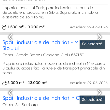
600 m² - 5.000 m²
Actualizat:
29-06-2026
Selectează
Previous
Next
Spatiu industrial de inchiriat Sibiu
Centru,Marsa, Sibiu
Proprietate industrială de închiriat se află la intrarea în
zona fostei platforme industriale Mârșa, cu acces rapid la
viitoarea autostradă A13 Sibiu – Făgăraș. Spațiile sunt