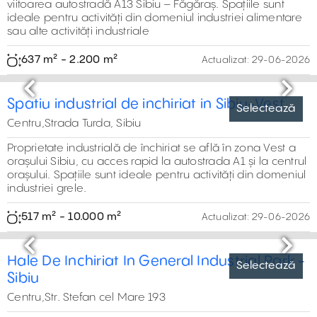
Previous
Next
Hala moderna de inchiriat Sibiu Vest
Centru,Strada Salzburg, Sibiu
Spațiu industrial de închiriat situat în zona Vest a Sibiului,
cu acces rapid la autostrada A1, aeroport și centrul
orașului. Este ideal pentru activități de producție, logistică
urbană, depozitare sau distribuție
600 m² - 1.250 m²
Actualizat:
29-06-2026