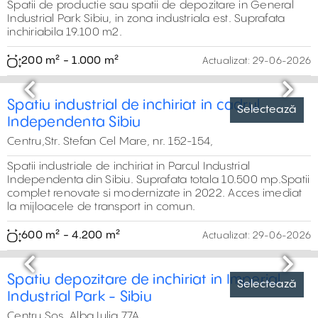
Selectează
Previous
Next
Hala de inchiriat Cisnadie Sibiu
Centru,Strada Transilvaniei, Cisnadie
Spații industriale de închiriat situate în
zona industrială Cisnădie, cu acces rapid la centrul
orașului Sibiu și la autostrada A1. Sunt ideale pentru
activități de producție, depozitare sau distribuție