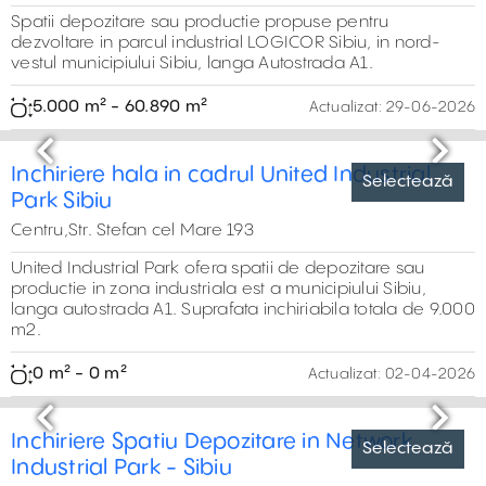
Proprietate industrială de închiriat se află în zona Vest a
orașului Sibiu, cu acces rapid la autostrada A1 și la centrul
orașului. Spațiile sunt ideale pentru activități din domeniul
industriei grele.
517 m² - 10.000 m²
Actualizat:
29-06-2026
Selectează
Previous
Next