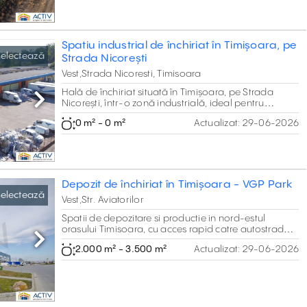
Spatiu industrial de închiriat în Timișoara, pe
electează
Strada Nicorești
Vest,Strada Nicoresti, Timisoara
Hală de închiriat situată în Timișoara, pe Strada
Nicorești, într-o zonă industrială, ideal pentru
Next
activități de depozitare, producție, logistică sau
0 m² - 0 m²
Actualizat:
29-06-2026
distribuție
Depozit de închiriat în Timișoara - VGP Park
electează
Vest,Str. Aviatorilor
Spatii de depozitare si productie in nord-estul
orasului Timisoara, cu acces rapid catre autostrada
A1. Suprafata minima inchiriabila 1.000 m2
Next
2.000 m² - 3.500 m²
Actualizat:
29-06-2026