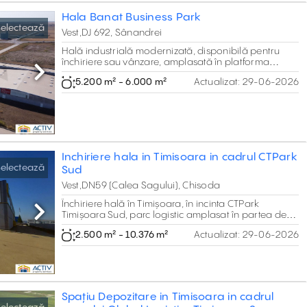
Hala Banat Business Park
electează
Vest,DJ 692, Sânandrei
Hală industrială modernizată, disponibilă pentru
închiriere sau vânzare, amplasată în platforma
industrială a municipiului Timișoara. Proprietatea
Next
5.200 m² - 6.000 m²
Actualizat:
29-06-2026
este potrivită pentru activități de producție
Inchiriere hala in Timisoara in cadrul CTPark
electează
Sud
Vest,DN59 (Calea Sagului), Chisoda
Închiriere hală în Timișoara, în incinta CTPark
Timișoara Sud, parc logistic amplasat în partea de
Next
sud a orașului Timișoara, la km 8 al drumului
2.500 m² - 10.376 m²
Actualizat:
29-06-2026
național DN59 (Calea Șagului), în zona Chișoda
Spațiu Depozitare in Timisoara in cadrul