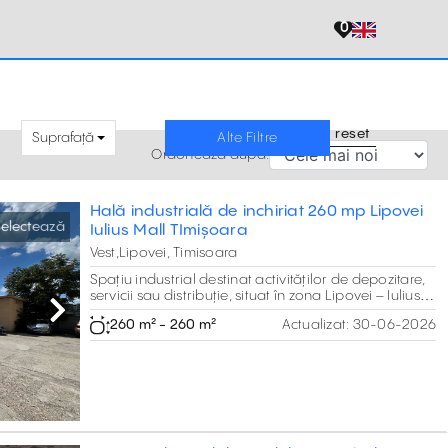
0
reset
Suprafață
Alte Filtre
Ordonează după:
Hală industrială de inchiriat 260 mp Lipovei
electează
Iulius Mall TImișoara
Vest,Lipovei, Timisoara
Spațiu industrial destinat activităților de depozitare,
servicii sau distribuție, situat în zona Lipovei – Iulius
Mall – Divizia 9 Cavalerie, una dintre cele mai
Next
260 m² - 260 m²
Actualizat:
30-06-2026
accesibile și bine conectate zone comerciale din
Timișoara. Proprietatea oferă o suprafață utilă de
260 mp, acces TIR prin două porți drive-in și
conexiuni rapide către principalele artere ale
orașului, Centura Nord și Autostrada A1.