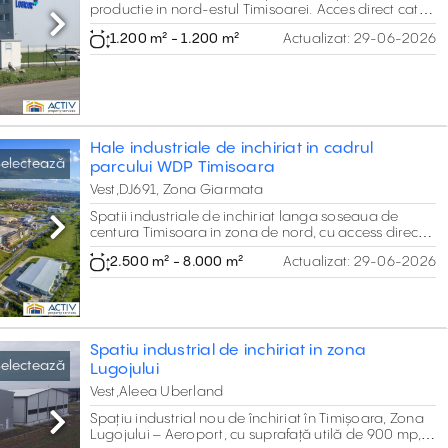
productie in nord-estul Timisoarei. Acces direct catre
A1. Suprafata toatala: 20.000 m2.
Next
1.200 m² - 1.200 m²
Actualizat:
29-06-2026
Hale industriale de inchiriat in cadrul
electează
parcului WDP Timisoara
Vest,DJ691, Zona Giarmata
Spatii industriale de inchiriat langa soseaua de
centura Timisoara in zona de nord, cu access direct
Next
catre autostrada A1.
2.500 m² - 8.000 m²
Actualizat:
29-06-2026
Spatiu industrial de inchiriat in zona
electează
Lugojului
Vest,Aleea Uberland
Spațiu industrial nou de închiriat în Timișoara, Zona
Next
Lugojului – Aeroport, cu suprafață utilă de 900 mp,