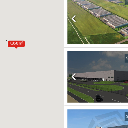
S
Previous
7,858 m²
S
Previous
S