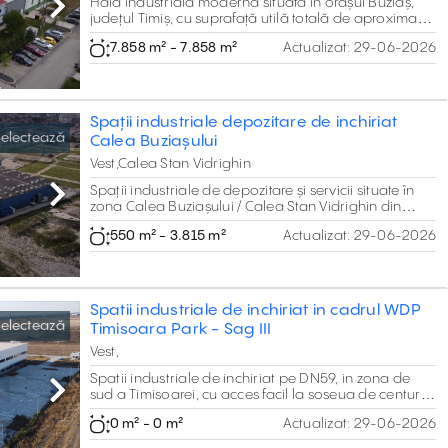
Hală industrială modernă situată în orașul Buziaș,
Next
județul Timiș, cu suprafață utilă totală de aproximativ
7.858 mp, compusă din 6.576 mp spații de
7.858 m² - 7.858 m²
Actualizat:
29-06-2026
producție/depozitare și 1.282 mp birouri și spații
sociale. Proprietatea este construită la standarde
moderne și beneficiază de pardoseli ESD pentru
zonele de producție, instalații complete și sisteme de
încălzire și răcire cu centrală termică pe gaz și
Spații industriale depozitare de inchiriat
chillere.
electează
Calea Buziașului
Vest,Calea Stan Vidrighin
Spații industriale de depozitare și servicii situate în
Next
zona Calea Buziașului / Calea Stan Vidrighin din
Timișoara, cu acces direct din arteră principală cu 4
550 m² - 3.815 m²
Actualizat:
29-06-2026
benzi de circulație. Proprietatea oferă mai multe
opțiuni de închiriere, cu suprafețe între 550 mp și
3.815 mp.
Spatii industriale de inchiriat in cadrul WDP
electează
Timisoara Park - Sag III
Vest,
Spatii industriale de inchiriat pe DN59, in zona de
sud a Timisoarei, cu acces facil la soseua de centura
Next
si conexiune rapida catre autostrada A1.
0 m² - 0 m²
Actualizat:
29-06-2026