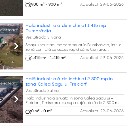
compus din 500 mp hală și 400 mp birouri P+1E.
900 m² - 900 m²
Actualizat:
29-06-2026
Construcție modernă cu panouri termoizolante,
pardoseală beton elicopterizat, sistem fotovoltaic,
acces TIR drive-in și utilități complete. Poziționat
strategic lângă DN6, Centura Nord și Autostradă.
Hală industrială de inchiriat 1.415 mp
electează
Dumbrăvița
Vest,Strada Silvana
Spațiu industrial modern situat în Dumbrăvița, într-o
Next
zonă centrală cu acces rapid către Centura
Timișoara Nord și Autostrada A1. Proprietatea oferă o
1.415 m² - 1.415 m²
Actualizat:
29-06-2026
suprafață utilă totală de aproximativ 1.415 mp,
compusă din 1.177 mp spații de depozitare la parter
și 238 mp birouri la etaj.
Hală industrială de inchiriat 2.300 mp în
electează
zona Calea Șagului Freidorf
Vest,Strada Sulina
Hală industrială situată în zona Calea Șagului –
Next
Freidorf, Timișoara, cu suprafață totală de 2.300 mp
și înălțime utilă de 6 m, potrivită pentru activități de
0 m² - 0 m²
Actualizat:
29-06-2026
depozitare, logistică sau distribuție. Proprietatea
beneficiază de acces facil pentru camioane, cu
legături rapide către Calea Șagului și Șoseaua de
Centură Sud, fiind amplasată într-o zonă industrială