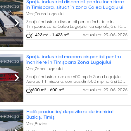
Spațiu industrial disponibil pentru închiriere
electează
în Timișoara, situat în zona Calea Lugojului
Vest,Calea Lugojului
Spațiu industrial disponibil pentru închiriere în
Next
Timișoara, zona Calea Lugojului, cu suprafață utilă
totală de 1.423 mp (1.390 mp hală + 33 mp birouri).
1.423 m² - 1.423 m²
Actualizat:
29-06-2026
Acces TIR direct din DN6, înălțime până la 7 m și
utilități complete.
Spațiu industrial modern disponibil pentru
electează
închiriere în Timișoara Zona Lugojului
Vest,Zona Lugojului
Spațiu industrial nou de 600 mp în Zona Lugojului –
Next
Aeroport Timișoara, compus din 500 mp hală și 100
mp birouri. Acces drive-in pentru TIR, utilități
600 m² - 600 m²
Actualizat:
29-06-2026
complete și conexiune rapidă la DN6, Centura Nord
și Autostradă. Finalizare estimată Q2 2026.
Hală producție/ depozitare de inchiriat
electează
Buziaș, Timiș
Vest,Buzias