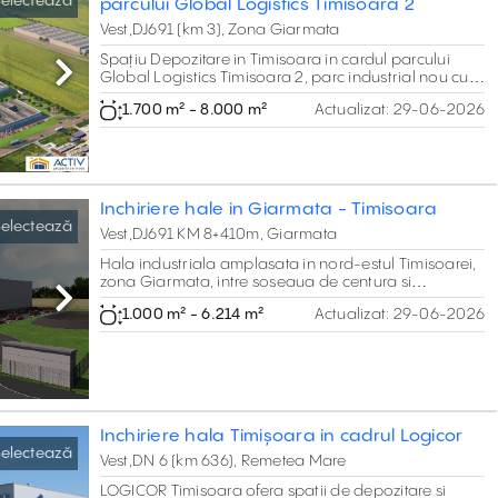
electează
parcului Global Logistics Timisoara 2
Vest,DJ691 (km 3), Zona Giarmata
Spațiu Depozitare in Timisoara in cardul parcului
Global Logistics Timisoara 2, parc industrial nou cu
Next
spatii depozitare si spatii productie in nord-estul
1.700 m² - 8.000 m²
Actualizat:
29-06-2026
Timisoarei, intre soseaua de centura si Autostrada
A1.
Inchiriere hale in Giarmata - Timisoara
electează
Vest,DJ691 KM 8+410m, Giarmata
Hala industriala amplasata in nord-estul Timisoarei,
zona Giarmata, intre soseaua de centura si
Autostrada A1.
Next
1.000 m² - 6.214 m²
Actualizat:
29-06-2026
Inchiriere hala Timișoara in cadrul Logicor
electează
Vest,DN 6 (km 636), Remetea Mare
LOGICOR Timisoara ofera spatii de depozitare si