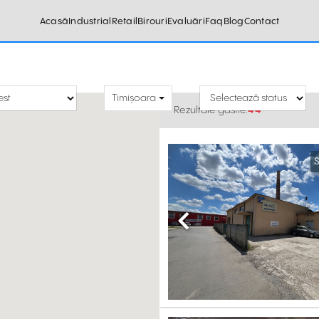
Acasă
Industrial
Retail
Birouri
Evaluări
Faq
Blog
Contact
Timișoara
Rezultate găsite:
44
S
Previous