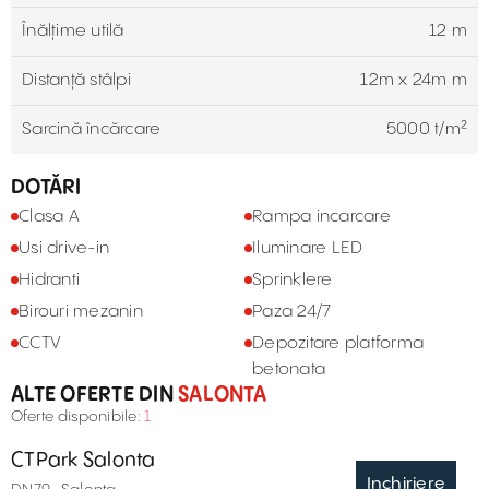
Înălțime utilă
12 m
Distanță stâlpi
12m x 24m m
Sarcină încărcare
5000 t/m²
DOTĂRI
Clasa A
Rampa incarcare
Usi drive-in
Iluminare LED
Hidranti
Sprinklere
Birouri mezanin
Paza 24/7
CCTV
Depozitare platforma
betonata
ALTE OFERTE DIN
SALONTA
Oferte disponibile:
1
CTPark Salonta
Inchiriere