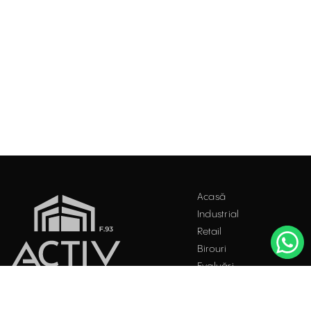
Acasă
Industrial
Retail
Birouri
Evaluări
Întrebări frecvente
Blog
PROPRIETĂȚI INDUSTRIALE