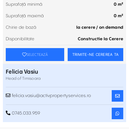
Suprafață minimă
0 m²
Suprafață maximă
0 m²
Chirie de bază
la cerere / on demand
Disponibilitate
Constructie la Cerere
TRIMITE-NE CEREREA TA
SELECTEAZĂ
Felicia Vasiu
Head of Timisoara
felicia.vasiu@activpropertyservices.ro
0745.033.959