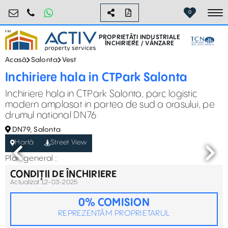
industrial@activpropertyservices.ro
0755.795.795
0
To
PROPRIETĂȚI INDUSTRIALE
ÎNCHIRIERE / VÂNZARE
Acasă
Salonta
Vest
Inchiriere hala in CTPark Salonta
Inchiriere hala in CTPark Salonta, parc logistic
modern amplasat in partea de sud a orasului, pe
drumul national DN76
DN79, Salonta
Hartă
Street View
Plan general :
CONDIȚII DE ÎNCHIRIERE
Actualizat 12-03-2025
0% COMISION
REPREZENTĂM PROPRIETARUL