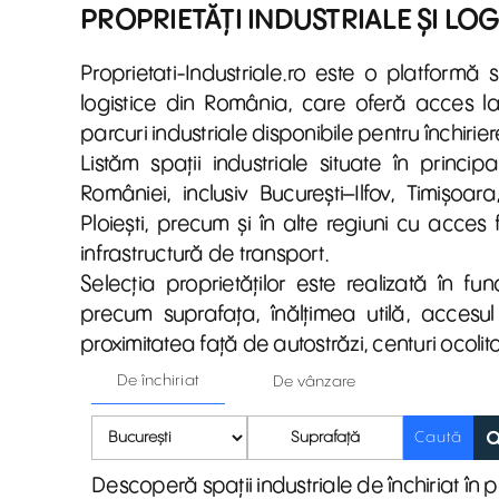
PROPRIETĂȚI INDUSTRIALE ȘI LO
Proprietati-Industriale.ro
este o platformă spe
logistice din România, care oferă acces la h
parcuri industriale disponibile pentru închirie
Listăm spații industriale situate în princi
României, inclusiv București–Ilfov, Timișoar
Ploiești, precum și în alte regiuni cu acces f
infrastructură de transport.
Selecția proprietăților este realizată în fun
precum suprafața, înălțimea utilă, accesul pe
proximitatea față de autostrăzi, centuri ocolit
De închiriat
De vânzare
Suprafață
Caută
Descoperă spații industriale de închiriat în 