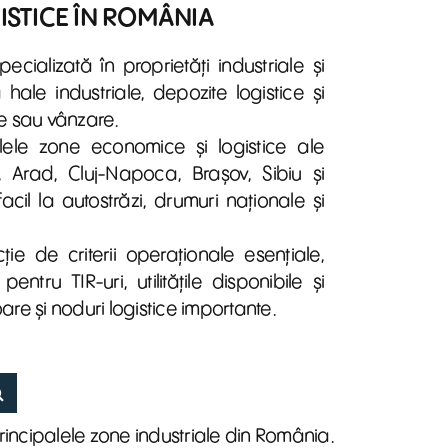
GISTICE ÎN ROMÂNIA
cializată în proprietăți industriale și
ale industriale, depozite logistice și
re sau vânzare.
palele zone economice și logistice ale
a, Arad, Cluj-Napoca, Brașov, Sibiu și
acil la autostrăzi, drumuri naționale și
cție de criterii operaționale esențiale,
ntru TIR-uri, utilitățile disponibile și
oare și noduri logistice importante.
principalele zone industriale din România.