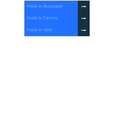
Hale în București
Hale în Centru
Hale în Vest