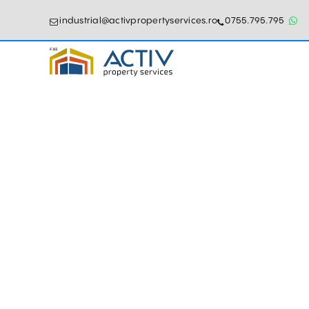
industrial@activpropertyservices.ro
0755.795.795