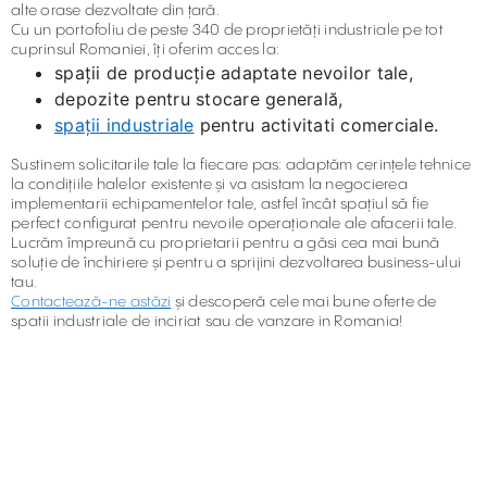
alte orase dezvoltate din țară.
Cu un portofoliu de peste 340 de proprietăți industriale pe tot
cuprinsul Romaniei, îți oferim acces la:
spații de producție adaptate nevoilor tale,
depozite pentru stocare generală,
spații industriale
pentru activitati comerciale.
Sustinem solicitarile tale la fiecare pas: adaptăm cerințele tehnice
la condițiile halelor existente și va asistam la negocierea
implementarii echipamentelor tale, astfel încât spațiul să fie
perfect configurat pentru nevoile operaționale ale afacerii tale.
Lucrăm împreună cu proprietarii pentru a găsi cea mai bună
soluție de închiriere și pentru a sprijini dezvoltarea business-ului
tau.
Contactează-ne astăzi
și descoperă cele mai bune oferte de
spatii industriale de inciriat sau de vanzare in Romania!