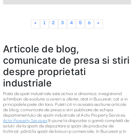
«
1
2
3
4
5
6
»
Articole de blog,
comunicate de presa si stiri
despre proprietati
industriale
Piata de spati industriale este activa si dinamica, inregistrand
schimbari de evolutie a cererii si ofertei, atat in Bucuresti, cat si in
principalele piete din tara. Puteti citi in aceasta sectiune articole
de blog, comunicate de presa si stiri publicate de echipa
departamentului de spatii industriale al Activ Property Services.
Activ Property Services
îți pune la dispoziție o gamă completă de
soluții: de la spatii de depozitare și spații de producție de
închiriat, până la spații de birouri și comerciale, în Bucuresti și în