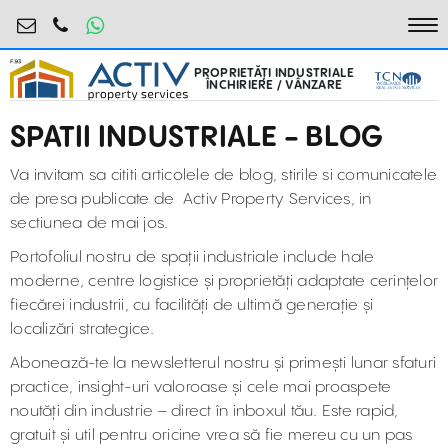
industrial@activpropertyservices.ro
0755.795.795
To
PROPRIETĂȚI INDUSTRIALE
ÎNCHIRIERE / VÂNZARE
SPATII INDUSTRIALE - BLOG
Va invitam sa cititi articolele de blog, stirile si comunicatele
de presa publicate de Activ Property Services, in
sectiunea de mai jos.
Portofoliul nostru de spații industriale include hale
moderne, centre logistice și proprietăți adaptate cerințelor
fiecărei industrii, cu facilități de ultimă generație și
localizări strategice.
Abonează-te la newsletterul nostru și primești lunar sfaturi
practice, insight-uri valoroase și cele mai proaspete
noutăți din industrie – direct în inboxul tău. Este rapid,
gratuit și util pentru oricine vrea să fie mereu cu un pas