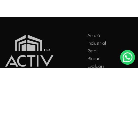
Acest site folosește "cookies". Navigând în continuare, vă
Acasă
exprimați acordul asupra folosirii acestora. Vezi
politica
Industrial
cookie
.
Retail
Accepta
Birouri
Evaluări
Întrebări frecvente
Blog
PROPRIETĂȚI INDUSTRIALE
Contact
ÎNCHIRIERE / VÂNZARE
Facebook
Instagram
LinkedIn
București
Str. Doctor Carol Davila, Nr. 34, Et. 4, Sector 5
021.408.03.00