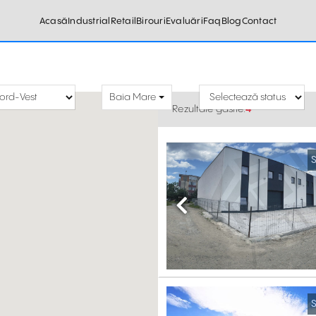
Acasă
Industrial
Retail
Birouri
Evaluări
Faq
Blog
Contact
Baia Mare
Rezultate găsite:
4
S
Previous
S