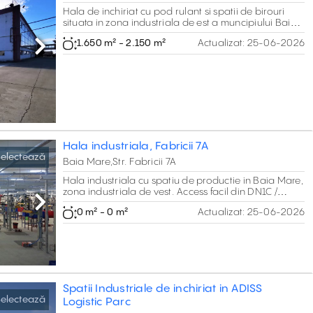
Hala de inchiriat cu pod rulant si spatii de birouri
situata in zona industriala de est a muncipiului Baia
Mare. Suprafata totala 2.150 m2.
1.650 m² - 2.150 m²
Actualizat:
25-06-2026
Next
Hala industriala, Fabricii 7A
electează
Baia Mare,Str. Fabricii 7A
Hala industriala cu spatiu de productie in Baia Mare,
zona industriala de vest. Access facil din DN1C /
E85.Suprafata totala 3.000 m2.
Next
0 m² - 0 m²
Actualizat:
25-06-2026
Spatii Industriale de inchiriat in ADISS
electează
Logistic Parc