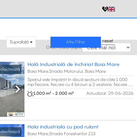
0
reset
Suprafață
Alte Filtre
Ordonează după:
Hală Industrială de închiriat Baia Mare
electează
Baia Mare,Strada Motorului, Baia Mare
Spațiul este împărțit în două secțiuni de câte 1.000
mp fiecare, fiecare cu 4 birouri și 2 vestiare, fiecare cu
baie proprie.
Next
1.000 m² - 2.000 m²
Actualizat:
29-06-2026
Hala industriala cu pod rulant
electează
Baia Mare,Strada Forestierilor 213