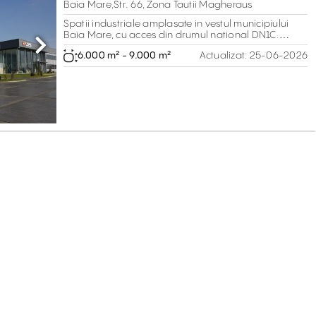
Baia Mare,Str. 66, Zona Tautii Magheraus
Spatii industriale amplasate in vestul municipiului
Baia Mare, cu acces din drumul national DN1C.
Facilitati si standarde de clasa A
Next
6.000 m² - 9.000 m²
Actualizat:
25-06-2026