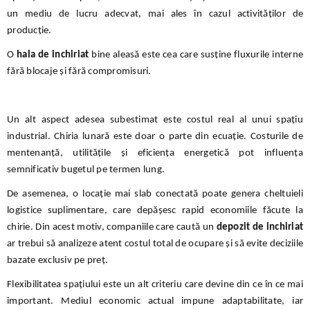
un mediu de lucru adecvat, mai ales în cazul activităților de
producție.
O
hala de inchiriat
bine aleasă este cea care susține fluxurile interne
fără blocaje și fără compromisuri.
Un alt aspect adesea subestimat este costul real al unui spațiu
industrial. Chiria lunară este doar o parte din ecuație. Costurile de
mentenanță, utilitățile și eficiența energetică pot influența
semnificativ bugetul pe termen lung.
De asemenea, o locație mai slab conectată poate genera cheltuieli
logistice suplimentare, care depășesc rapid economiile făcute la
chirie. Din acest motiv, companiile care caută un
depozit de inchiriat
ar trebui să analizeze atent costul total de ocupare și să evite deciziile
bazate exclusiv pe preț.
Flexibilitatea spațiului este un alt criteriu care devine din ce în ce mai
important. Mediul economic actual impune adaptabilitate, iar