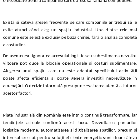
o necesitate pentru companiile care doresc să rămână competitive.
Există și câteva greșeli frecvente pe care companiile ar trebui să le
evite atunci când aleg un spațiu industrial. Una dintre cele mai
comune este selecția exclusiv pe baza chiriei, fără o analiză completă
a costurilor.
De asemenea, ignorarea accesului logistic sau subestimarea nevoilor
viitoare pot duce la blocaje operaționale și costuri suplimentare.
Alegerea unui spațiu care nu este adaptat specificului activității
poate afecta eficiența și poate genera investiții neprevăzute în
amenajări. O decizie informată presupune evaluarea atentă a tuturor
acestor factori.
Piața industrială din România este într-o continuă transformare, iar
tendințele actuale confirmă acest lucru. Dezvoltarea parcurilor
logistice moderne, automatizarea și digitalizarea spațiilor, precum și
interesul crescut pentru soluții eficiente energetic sunt doar câteva