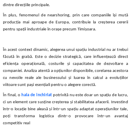
dintre direcțiile principale.
În plus, fenomenul de nearshoring, prin care companiile își mută
producția mai aproape de Europa, contribuie la creșterea cererii
pentru spații industriale în orașe precum Timișoara.
În acest context dinamic, alegerea unui spațiu industrial nu ar trebui
făcută în grabă. Este o decizie strategică, care influențează direct
eficiența operațională, costurile și capacitatea de dezvoltare a
companiei.
Analiza atentă a opțiunilor disponibile, corelarea acestora
cu nevoile reale ale businessului și luarea în calcul a evoluțiilor
viitoare sunt pași esențiali pentru o alegere corectă.
În final, o
hala de inchiriat
potrivită nu este doar un spațiu de lucru,
ci un element care susține creșterea și stabilitatea afacerii. Investind
într-o locație bine aleasă și într-un spațiu adaptat operațiunilor tale,
poți transforma logistica dintr-o provocare într-un avantaj
competitiv real