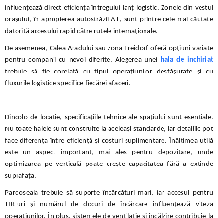
influențează direct eficiența întregului lanț logistic. Zonele din vestul
orașului, în apropierea autostrăzii A1, sunt printre cele mai căutate
datorită accesului rapid către rutele internaționale.
De asemenea, Calea Aradului sau zona Freidorf oferă opțiuni variate
pentru companii cu nevoi diferite. Alegerea unei
hala de inchiriat
trebuie să fie corelată cu tipul operațiunilor desfășurate și cu
fluxurile logistice specifice fiecărei afaceri.
Dincolo de locație, specificațiile tehnice ale spațiului sunt esențiale.
Nu toate halele sunt construite la aceleași standarde, iar detaliile pot
face diferența între eficiență și costuri suplimentare. Înălțimea utilă
este un aspect important, mai ales pentru depozitare, unde
optimizarea pe verticală poate crește capacitatea fără a extinde
suprafața.
Pardoseala trebuie să suporte încărcături mari, iar accesul pentru
TIR-uri și numărul de docuri de încărcare influențează viteza
operațiunilor. În plus, sistemele de ventilație și încălzire contribuie la