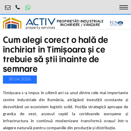
industrial@activpropertyservices.ro
0755.795.795
To
PROPRIETĂȚI INDUSTRIALE
ÎNCHIRIERE / VÂNZARE
Cum alegi corect o hală de
închiriat în Timișoara și ce
trebuie să știi înainte de
semnare
30.04.2026
Timișoara s-a impus în ultimii ani ca unul dintre cele mai importante
centre industriale din România, atrăgând investiții constante și
dezvoltând un ecosistem logistic solid. Poziția strategică aproape de
granița de vest, accesul rapid la coridoarele europene și
infrastructura în continuă modernizare transformă orașul într-o
alegere naturală pentru companiile din producție și distribuție.