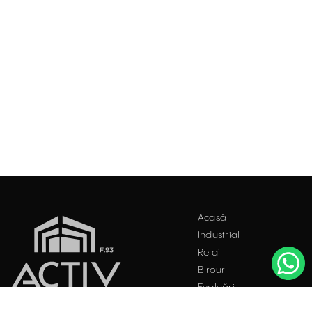
Acasă
Industrial
Retail
Birouri
Evaluări
Întrebări frecvente