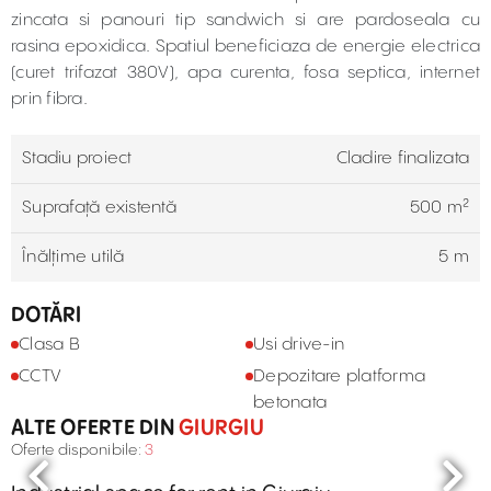
zincata si panouri tip sandwich si are pardoseala cu
rasina epoxidica. Spatiul beneficiaza de energie electrica
(curet trifazat 380V), apa curenta, fosa septica, internet
prin fibra.
Stadiu proiect
Cladire finalizata
Suprafață existentă
500 m²
Înălțime utilă
5 m
DOTĂRI
Clasa B
Usi drive-in
CCTV
Depozitare platforma
betonata
ALTE OFERTE DIN
GIURGIU
Oferte disponibile:
3