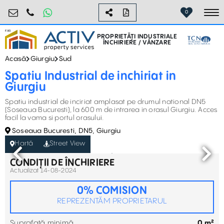
industrial@activpropertyservices.ro
0755.795.795
0
To
PROPRIETĂȚI INDUSTRIALE
ÎNCHIRIERE / VÂNZARE
Acasă
Giurgiu
Sud
Spatiu Industrial de inchiriat in
Giurgiu
Spatiu industrial de inciriat amplasat pe drumul national DN5
(Soseaua Bucuresti), la 600 m de intrarea in orasul Giurgiu. Acces
facil la vama si portul orasului.
Soseaua Bucuresti, DN5, Giurgiu
Hartă
Street View
CONDIȚII DE ÎNCHIRIERE
Actualizat 14-08-2024
0% COMISION
REPREZENTĂM PROPRIETARUL
Suprafață minimă
0 m²