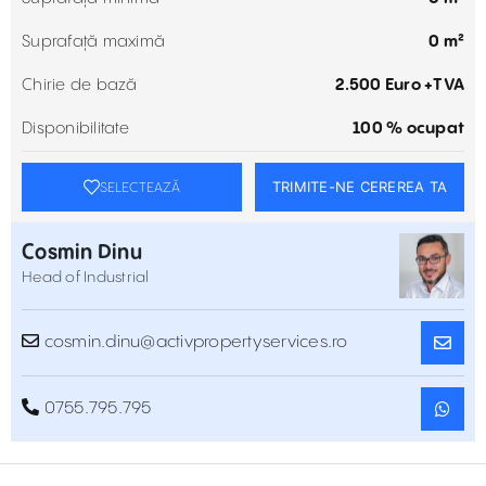
Suprafață maximă
0 m²
Chirie de bază
2.500 Euro +TVA
Disponibilitate
100 % ocupat
TRIMITE-NE CEREREA TA
SELECTEAZĂ
Cosmin Dinu
Head of Industrial
cosmin.dinu@activpropertyservices.ro
0755.795.795