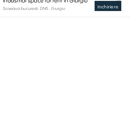
Industrial space for rent in Giurgiu
Inchiriere
Soseaua bucuresti, DN5 , Giurgiu