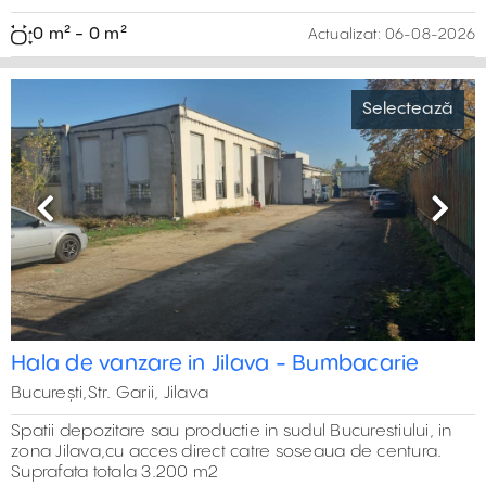
fiecare spațiu fiind prevăzut cu zonă de depozitare,
birouri și grup sanitar. Proiectul oferă acces facil către
București, Autostrada A2 și principalele rute de transport
din zona metropolitană.
575 m² - 8.645 m²
Actualizat:
05-08-2026
Previous
Next
Închiriere spații depozitare în București –
Selectează
Pavel Ceamur
București, Sud,Str. Pavel Ceamur, Popesti-Leordeni
Închiriere spații de depozitare în București, cu acces din
Șoseaua Olteniței. Halele beneficiază de toate utilitățile
necesare și acces facil la mijloacele de transport în
comun
500 m² - 2.000 m²
Actualizat:
05-08-2026
Previous
Next
Hale de închiriat în Liftcon Buftea
Selectează