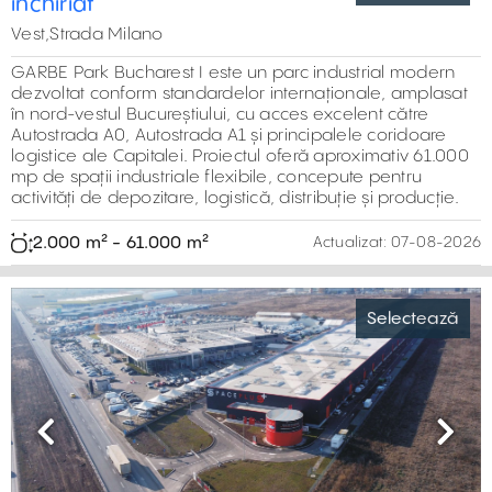
mp de spații industriale flexibile, concepute pentru
activități de depozitare, logistică, distribuție și producție.
2.000 m² - 61.000 m²
Actualizat:
07-08-2026
Selectează
Previous
Next
Spațiu pentru producție alimentară și
depozitare Popești-Leordeni 900-1.444 mp
București, Sud,Popesti Leordeni