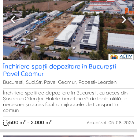
Previous
Next
Hală depozitare în Buciumeni
Selectează
București, Nord,București
Proprietatea este compusă din 400 m2 destinați pentru
depozitare și 140 m2 pentru spațiu de birouri, care
beneficiază de finisaje clasa A.
540 m² - 540 m²
Actualizat:
05-08-2026
Selectează
Previous
Next