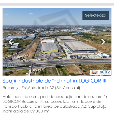
Previous
Next
Hala Mecanicafina
Selectează
București, Est,Str. Ziduri Mosi
Spatiu depozitare sau productie, limita zonei centrale a
Bucurestiului, zona Obor. Suprafata inchiriabila totala
10.000 m2.
1.100 m² - 1.100 m²
Actualizat:
05-08-2026
Previous
Next
Inchiriere hala in Bulevardul Biruintei
Selectează
București, Est,Bd. Biruintei 136
Hala de inchiriat in estul Bucurestului, zona Pantelimon, la
2,5 km distanta de soseaua de centura a Bucurestului.
Suprafata inchiriabila totala 1500 mp.
1.500 m² - 1.500 m²
Actualizat:
05-08-2026
Previous
Next
Hale de inchiriat - Magurele - Varteju
Selectează