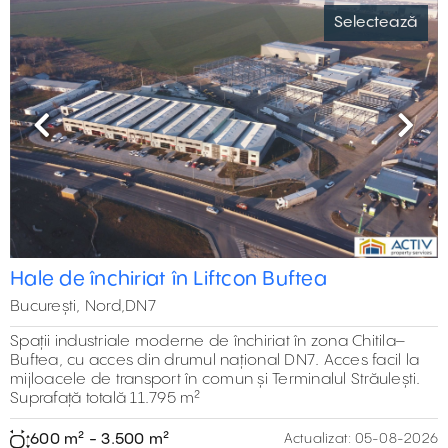
Hale de inchiriat SpacePlus Popesti Leordeni
București, Sud,Soseaua Oltenitei
Spații industriale ce oferă conexiuni rapide către
Autostrada A0 (2 km), Autostrada A2 (Constanța) și
Autostrada A1 (Pitești), precum și către principalele artere
din sudul Capitalei
576 m² - 7.600 m²
Actualizat:
05-08-2026
Previous
Next
Parc industrial in dezvoltare- VGP A2
Selectează
București, Est,Autostrada A2
Parc industrial modern aflat în plină dezvoltare, conceput
pentru a răspunde cerințelor actuale din
domeniul producției, logisticii și depozitării. Proiectul
integrează spații flexibile și birouri moderne
1.800 m² - 5.000 m²
Actualizat:
05-08-2026