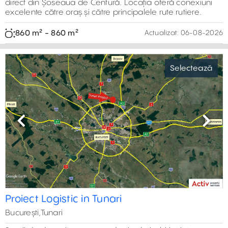
București, Sud,Berceni, DNCB
Hală industrială de închiriat amplasată în partea de sud a
municipiului București, în zona industrială de la intersecția
Șoselei de Centură cu Șoseaua Berceni
1.000 m² - 1.750 m²
Actualizat:
05-08-2026
Previous
Next
Spații de depozitare – Ecom Logistic
Selectează
Progresu
15,000 m²
București, Sud,Soseaua Giurgiului 321
Hale de închiriat (15.000 mp) în București, Șoseaua
Giurgiului. Proprietatea oferă acces rapid la transportul
public și conexiuni excelente către principalele artere
rutiere
600 m² - 1.500 m²
Actualizat:
05-08-2026
Previous
Next
Hala de inchiriat - DNCB - Chitila