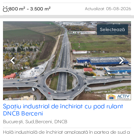
București, Sud,Strada Bucuresti
Hale moderne de inchiriat, in localitatea Varteju, in
imediata apropiere a Soselei de Centura a Bucurestiului si
al 2,8km de intersectia cu Soseaua Alexandriei
600 m² - 3.000 m²
Actualizat:
05-08-2026
Previous
Next
Spatii industriale de inchiriat - Litera
Selectează
București,Str. Industriilor, Chiajna
Spatii depozitare sau productie de inchiriat in zona
Chiajna, la 1 km distranta de soseaua de centura si 1,6 km
de autostrada A1.
2.700 m² - 6.050 m²
Actualizat:
05-08-2026
Previous
Next
Hală de închiriat în Catted Business Park
Selectează
Ștefănești
București, Nord,Soseaua de centura, Stefanesti