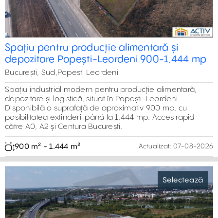
Spațiu industrial modern pentru producție alimentară,
depozitare și logistică, situat în Popești-Leordeni.
Disponibilă o suprafață de aproximativ 900 mp, cu
posibilitatea extinderii până la 1.444 mp. Acces rapid
către A0, A2 și Centura București.
900 m² - 1.444 m²
Actualizat:
07-08-2026
Previous
Next
Hale De Vanzare in LIFTCON Mogosoaia
Selectează
București, Nord,Soseaua de Centura, Zona Mogosoaia
Hala industriala cu spatii de depozitare sau productie,
nord-vestul Bucurestiului, pe soseaua de centura.
Suprafata totala proiect : 19.000 mp.
600 m² - 1.620 m²
Actualizat:
07-08-2026
Previous
Next
Hală de depozitare – Ștefănești
Selectează
București,Soseaua de Centura 22