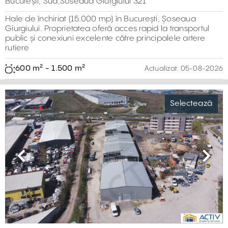
București, Nord,Strada Panduri, Rudeni
Spațiu industrial disponibil pentru închiriere în TBM Park,
un parc industrial modern situat în nord-vestul
Bucureștiului, zona Rudeni/Chitila, pe Strada Panduri.
600 m² - 1.400 m²
Actualizat:
05-08-2026
Previous
Next
Hala de inchiriat - Bulevardul Timisoara
Selectează
București, Vest,Bd. Timisoara 104a
Hală industrială disponibilă pentru închiriere în București,
situată pe Bulevardul Timișoara, la aproximativ 5 km de
Autostrada A1 și de Drumul Național Centura București.
Proprietatea beneficiază de acces facil la transport public
și de infrastructură industrială completă, fiind potrivită
pentru producție, depozitare sau logistică.
15.000 m² - 15.000 m²
Actualizat:
05-08-2026
Previous
Next