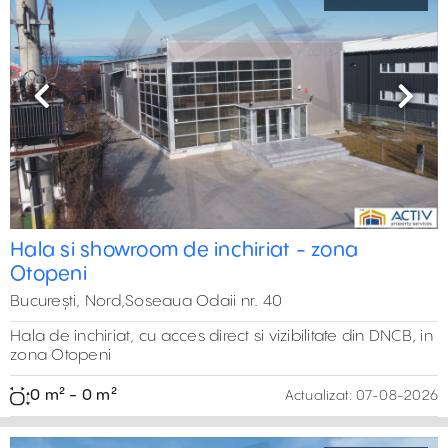
Suprafata totala 3.200 m2
0 m² - 0 m²
Actualizat:
06-08-2026
Previous
Next
Depozit de închiriat în Tunari
Selectează
București, Nord,Soseaua de Centura, 20
Depozit de închiriat în Tunari, amplasat la 3,5 km distanță
de intersecția dintre șoseaua de centură și A3. Acces
direct din Șoseaua de Centură. Locația oferă conexiuni
excelente către oraș și către principalele rute rutiere.
860 m² - 860 m²
Actualizat:
06-08-2026
Previous
Next
Proiect Logistic in Tunari
Selectează
București,Tunari
Spatii de depozitare sau productie de inchiriat intr-un
proiect modern aflat in curs de autorizare, amplasat in
zona Tunari. Suprafata totala 81.290 m2