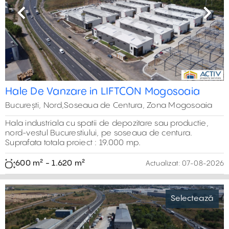
Hală de depozitare de închiriat în partea de nord-est a
Bucureștiului, la intersecția dintre șoseaua de centură și
autostrada A3. Suprafață 237 m². Spațiul oferă acces
rapid către principalele artere rutiere și zone importante
ale orașului și ale țării
0 m² - 0 m²
Actualizat:
07-08-2026
Previous
Next
Spatii depozitare de inchiriat in Voluntari
Selectează
București,Bd. Voluntari, Voluntari
Spatii dpozitare de inchiriat in zona Voluntari, la 550 m
distanta de intersectia dintre DN2 si Sos. de cetntura.
Suprafata totala 6.000 m2.
0 m² - 0 m²
Actualizat:
07-08-2026
Previous
Next
Hala si showroom de inchiriat - zona
Selectează
Otopeni