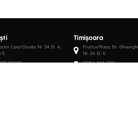
ști
Timișoara
octor Carol Davila, Nr. 34, Et. 4,
Fructus Plaza, Str. Gheorgh
r 5
Nr. 24, Et. 5
408.03.00
0256.406.700
ce@activpropertyservices.ro
office@activpropertyser
că GDPR
Politică cookie
Termeni și Condiții