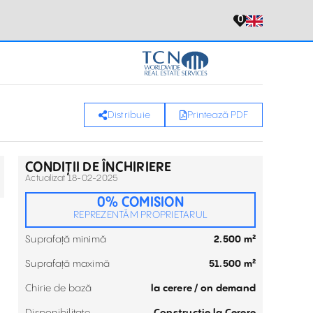
0
Distribuie
Printează PDF
CONDIȚII DE ÎNCHIRIERE
Actualizat 18-02-2025
0% COMISION
REPREZENTĂM PROPRIETARUL
Suprafață minimă
2.500 m²
Suprafață maximă
51.500 m²
Chirie de bază
la cerere / on demand