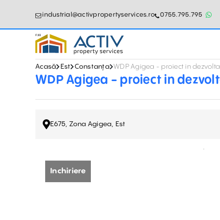
industrial@activpropertyservices.ro
0755.795.795
Acasă
Est
Constanța
WDP Agigea - proiect in dezvolta
WDP Agigea - proiect in dezvol
E675, Zona Agigea, Est
Inchiriere