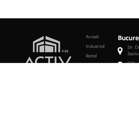
Acasă
Bucure
Industrial
Str. D
Secto
Retail
021.
Birouri
Evaluări
offi
PROPRIETĂȚI
Întrebări
INDUSTRIALE
frecvente
ÎNCHIRIERE / VÂNZARE
Blog
Facebook
Instagram
LinkedIn
Contact
Politi