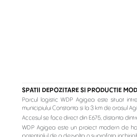
SPATII DEPOZITARE SI PRODUCTIE MO
Parcul logistic WDP Agigea este situat intr
municipiului Constanta si la 3 km de orasul A
Accesul se face direct din E675, distanta dint
WDP Agigea este un proiect modern de hale 
potentialul de a dezvolta o suprafata inchiri