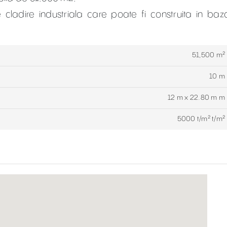
cladire industriala care poate fi construita in baz
51,500 m²
10 m
12 m x 22.80 m m
5000 t/m² t/m²