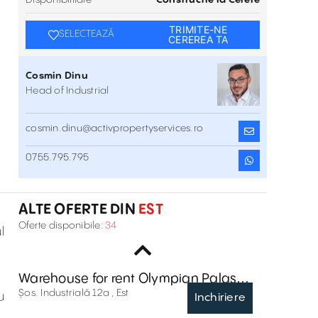
Disponibilitate
Constructie la Cerere
TRIMITE-NE
SELECTEAZĂ
CEREREA TA
Cosmin Dinu
Head of Industrial
cosmin.dinu@activpropertyservices.ro
WDP Braila
0755.795.795
Aleea Mecanizatorilor , Braila
Inchiriere
ALTE OFERTE DIN
EST
WDP Braila - parc industrial in
Oferte disponibile:
34
l
dezvoltare
Aleea Mecanizatorilor , Braila
Inchiriere
Warehouse for rent Olympian Palas
Park Constanta
Șos. Industrială 12a , Est
u
Inchiriere