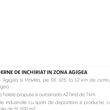
DERNE DE INCHIRIAT IN ZONA AGIGEA
e Agigea si Movilita, pe DE 675, la 12 km de centru
gigea.
re halele propuse si autostrada A2 fiind de 7 km.
industriale cu spatii de depozitare si productie, c
abila de 51.500 m2.