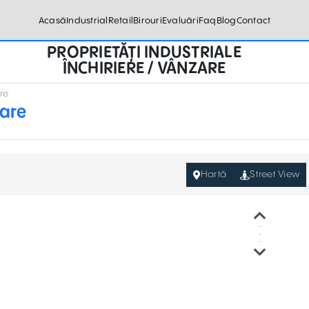
Acasă
Industrial
Retail
Birouri
Evaluări
Faq
Blog
Contact
PROPRIETĂȚI INDUSTRIALE
ÎNCHIRIERE / VÂNZARE
re
tare
Hartă
Street View