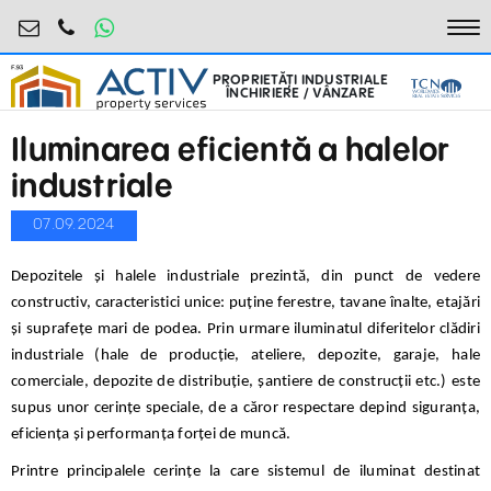
industrial@activpropertyservices.ro
0755.795.795
To
PROPRIETĂȚI INDUSTRIALE
ÎNCHIRIERE / VÂNZARE
Iluminarea eficientă a halelor
industriale
07.09.2024
Depozitele și halele industriale prezintă, din punct de vedere
constructiv, caracteristici unice: puține ferestre, tavane înalte, etajări
și suprafețe mari de podea. Prin urmare iluminatul diferitelor clădiri
industriale (hale de producție, ateliere, depozite, garaje, hale
comerciale, depozite de distribuție, șantiere de construcții etc.) este
supus unor cerințe speciale, de a căror respectare depind siguranța,
eficiența și performanța forței de muncă.
Printre principalele cerințe la care sistemul de iluminat destinat