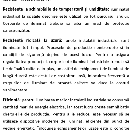
Rezistența la schimbările de temperatură și umiditate:
iluminatul
industrial la spațiile deschise este utilizat pe tot parcursul anului.
Corpurile de iluminat trebuie să aibă un grad de protecție
corespunzător.
Rezistență ridicată la uzură:
unele instalații industriale sunt
iluminate tot timpul. Procesele de producție neîntrerupte și în
condiții de siguranță depind de acest lucru. Pentru a asigura
regularitatea producției, corpurile de iluminat industriale trebuie să
fie de înaltă calitate. În plus, un astfel de echipament de iluminat de
lungă durată este destul de costisitor. Însă, înlocuirea frecventă a
corpurilor de iluminat de proastă calitate va duce la costuri
suplimentare.
Eficiență:
pentru iluminarea marilor instalații industriale se consumă
cantități mari de energie electrică, iar acest lucru crește semnificativ
cheltuielile de producție. Pentru a le reduce, este necesar să se
utilizeze dispozitive moderne de iluminat, eficiente din punct de
vedere energetic. Înlocuirea echipamentelor uzate este o condiție