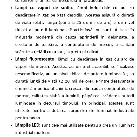
cu senzori și utilizarea mercurului în producție.
Lămpi cu vapori de sodiu:
lămpi industriale cu arc cu
descărcare în gaz pe bază de
sodiu. Acestea asigură o durată
de viață relativ lungă (până la 25 de mii de ore) și un nivel
ridicat al puterii luminoase.Practic însă, nu sunt utilizate în
industria modernă din cauza aprinderii în delungate, a
efectului de pâlpâire, a conținutului de mercur, a calității
scăzute a redării culorilor și a prețului ridicat.
Lămpi fluorescente:
lămpi cu descărcare în gaz cu arc de
vapori de mercur.
Acestea au un preț accesibil, se încălzesc
nesemnificativ, au un nivel ridicat de putere luminoasă și o
durată lungă de viață (2-20 mii de ore). Printre dezavantaje
enumerăm pericolul chimic crescut din cauza conținutului de
mercur, calitatea slabă a luminii, pâlpâirea, scăderea puterii
luminoase în decursul timpului. În principal, acestea sunt
utilizate pentru a dotarea corpurilor de iluminat industriale
pentru tavan.
Lămpile LED:
sunt cele mai utilizate pentru a crea un iluminat
industrial modern.