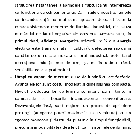
strălucirea instantanee la aprindere și faptul că nu interferează
cu funcționarea echipamentului. Dar în zilele noastre, lămpile
cu incandescență nu mai sunt aproape deloc utilizate la
crearea sistemelor moderne de iluminat industrial, din cauza
numărului de laturi negative ale acestora. Acestea sunt, în
primul rând, eficiența energetică scăzută (95% din energia
electrică este transformată în căldură), defectarea rapidă în
condiții de umiditate ridicată și praf industrial, potențialul
operațional mic (o mie de ore) și, nu în ultimul rând,
sensibilitatea la supratensiuni.
Lămpi cu vapori de mercur:
surse de lumină cu arc fosforic.
Avantajele lor sunt
costul moderat și dimensiunea compactă.
Nivelul producției lor de lumină se intensifică în timp, în
comparație cu becurile incandescente convenționale.
Dezavantajele însă, sunt majore: un proces de aprindere
prelungit (atingerea puterii maxime în 10-15 minute), cu un
zgomot monoton și destul de puternic în timpul funcționării,
precum și imposibilitatea de a le utiliza în sistemele de iluminat