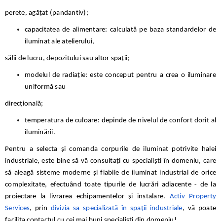
perete, agățat (pandantiv);
capacitatea de alimentare: calculată pe baza standardelor de
iluminat ale atelierului,
sălii de lucru, depozitului sau altor spații;
modelul de radiație: este conceput pentru a crea o iluminare
uniformă sau
direcțională;
temperatura de culoare: depinde de nivelul de confort dorit al
iluminării.
Pentru a selecta și comanda corpurile de iluminat potrivite halei
industriale, este bine să vă consultați cu specialiști în domeniu, care
să aleagă sisteme moderne și fiabile de iluminat industrial de orice
complexitate, efectuând toate tipurile de lucrări adiacente - de la
proiectare la livrarea echipamentelor și instalare.
Activ Property
Services
, prin
divizia sa specializată în spații industriale
, vă poate
facilita contactul cu cei mai buni specialiști din domeniu!