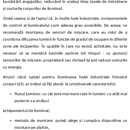
bunăstării angajaților, reducând în același timp taxele de întreținere
și costurile corpurilor de iluminat.
Țineți seama și de faptul că, în multe hale industriale, componentele
de control al iluminatului sunt adesea greu accesibile. De aceea, se
recomandă montarea de senzori de mișcare, care au rolul de a
coordona difuzarea luminii în funcție de gradul de ocupare în diferite
zone ale încăperilor. În spațiile în care nu există activitate, nu este
necesar să se mențină luminile aprinse tot timpul - cu ajutorul
senzorilor de mișcare, proprietarii sau chiriașii își pot reduce costurile
cu energia.
Atunci când optați pentru iluminarea halei industriale folosind
corpuri LED, ar trebui să fiți atenți la următoarele caracteristici:
fluxul luminos: cu cât este mai mare rata în lumeni, cu atât mai
puternic va străluci
echipamentul de iluminat;
metoda de montare: puteți alege și cumpăra dispozitive cu
montare pe plafon,