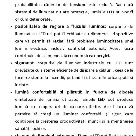
probabilitatea căderilor de tensiune este redusă. Dar dacă
sistemul de iluminat nu are protecție, luminile LED nu vor fi
oricum deteriorate.
posibilitatea de reglare a fluxului luminos:
corpurile de
iluminat cu LED-uri pot fi echipate cu dimmere - dispozitive
care vă permit să reglați fără probleme luminozitatea unei
lumini electrice, inclusiv controlul automat. Acest lucru
contribuie, de asemenea, la economisirea energiei.
siguranță:
corpurile de iluminat industriale cu LED sunt
prevăzute cu sisteme eficiente de disipare a căldurii, ceea ce le
face rezistente la incendii, putând fi utilizate în orice spații și
incinte.
lumină confortabilă și plăcută:
în funcție de diodele
emițătoare de lumină utilizate, lămpile LED pot produce
lumină cu temperaturi de culoare diferite. Acest lucru vă
permite să creați un iluminat confortabil și sigur, care
contribuie la creșterea productivității muncii și la menținerea
sănătății ochilor.