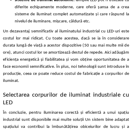
sisteme de iluminat autonome:
lămpile LED pot fi utilizate cu
diferite echipamente moderne, care oferă șansa de a crea
sisteme de iluminat complet automatizate și care răspund la
nivelul de iluminare, mișcare, căldură etc.
Un dezavantaj semnificativ al iluminatului industrial cu LED-uri este
costul lor mai ridicat. Cu toate acestea, dacă se ia în considerare
durata lungă de viață a acestor dispozitive (50 sau mai multe mii de
ore), atunci costul lor se amortizează destul de repede. Aici adăugăm
eficiența energetică și fiabilitatea și vom obține oportunitatea de a
face economii semnificative. În plus, noi tehnologii sunt introduse în
producție, ceea ce poate reduce costul de fabricație a corpurilor de
iluminat.
Selectarea corpurilor de iluminat industriale cu
LED
În concluzie, pentru iluminarea corectă și eficientă a unui spațiu
industrial sunt disponibile mai multe soluții Un sistem bine adaptat
spațiului va contribui la îmbunătățirea obiceiurilor de lucru și a