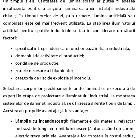
(în timpul zilei). Cantitatea de lumină solară ar putea fi adesea
insuficientă pentru a asigura iluminarea unei instalații industriale
chiar și în timpul orelor de zi, prin urmare, lumina artificială sau
combinată este cel mai frecvent utilizată. La stabilirea iluminatului
artificial pentru spațiile industriale se iau în considerare următorii
factori:
specificul întreprinderii care funcționează în hala industrială;
domeniul de activitate al producției;
condițiile de producție;
zonele necesare a fi iluminate;
categoria de risc de explozie și incendiu.
Selectarea corpurilor și echipamentelor de iluminat este executată de
experți în etapa de proiectare a iluminatului industrial. La montarea
sistemelor de iluminat industrial, se utilizează diferite tipuri de lămpi.
Acestea au propriile avantaje și dezavantaje:
Lămpile cu incandescență:
filamentele din material refractar
pe bază de tungsten
emit luminescență atunci când un curent
electric trece prin ele. Avantajele lor constau în costul redus,