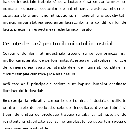
halelor industriale trebuie să se adapteze și să se conformeze se
numără reducerea costurilor de întreținere; creșterea eficienței
operaționale a unui anumit spațiu și, în general, a productivității
muncii; îmbunătățirea siguranței lucrătorilor și a condițiilor lor de
lucru; precum și respectarea mediului înconjurător
Cerințe de bază pentru iluminatul industrial
Corpurile de iluminat industriale trebuie să se conformeze mai
multor caracteristici de performanță. Acestea sunt stabilite în funcție
de dimensiunea spațiilor, standardele de iluminat, condițiile și
circumstanțele climatice și de altă natură.
Iată care ar fi principalele cerințe sunt impuse lămpilor destinate
iluminatului industrial:
Rezistența la vibrații:
corpurile de iluminat industriale utilizate
pentru halele de producție, cele de depozitare, diverse fabrici și
tipuri de unități de producție trebuie să aibă calități speciale de
rezistență și stabilitate sau să fie amplasate pe suporturi speciale
care diminuează vibrațiile.