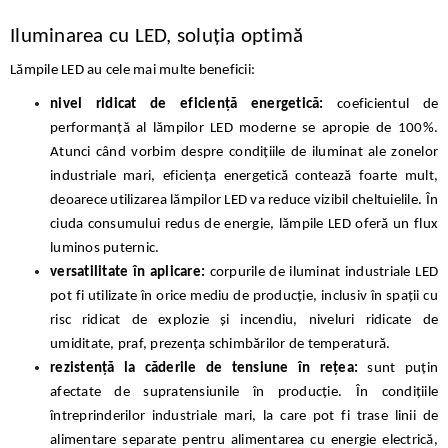
Iluminarea cu LED, soluția optimă
Lămpile LED au cele mai multe beneficii:
nivel ridicat de eficiență energetică:
coeficientul de
performanță al lămpilor LED moderne se apropie de 100%.
Atunci când vorbim despre condițiile de iluminat ale zonelor
industriale mari, eficiența energetică contează foarte mult,
deoarece utilizarea lămpilor LED va reduce vizibil cheltuielile. În
ciuda consumului redus de energie, lămpile LED oferă un flux
luminos puternic.
versatilitate în aplicare:
corpurile de iluminat industriale LED
pot fi utilizate în orice mediu de producție, inclusiv în spații cu
risc ridicat de explozie și incendiu, niveluri ridicate de
umiditate, praf, prezența schimbărilor de temperatură.
rezistență la căderile de tensiune în rețea:
sunt puțin
afectate de supratensiunile în producție. În condițiile
întreprinderilor industriale mari, la care pot fi trase linii de
alimentare separate pentru alimentarea cu energie electrică,