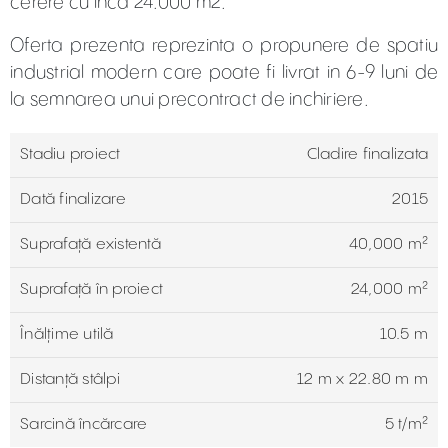
cerere cu inca 24.000 m2.
Oferta prezenta reprezinta o propunere de spatiu
industrial modern care poate fi livrat in 6-9 luni de
la semnarea unui precontract de inchiriere.
Stadiu proiect
Cladire finalizata
Dată finalizare
2015
Suprafață existentă
40,000 m²
Suprafaţă în proiect
24,000 m²
Înălțime utilă
10.5 m
Distanță stâlpi
12 m x 22.80 m m
Sarcină încărcare
5 t/m²