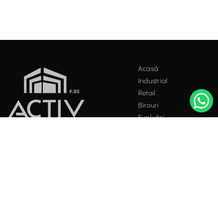
Acasă
Industrial
Retail
Birouri
Evaluări
Întrebări frecvente
Blog
PROPRIETĂȚI INDUSTRIALE
Contact
ÎNCHIRIERE / VÂNZARE
Facebook
Instagram
LinkedIn
București
Str. Doctor Carol Davila, Nr. 34, Et. 4, Sector 5