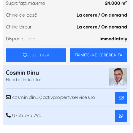
Suprafață maximă
24.000 m²
Chirie de bază
La cerere / On demand
Chirie birouri
La cerere / On demand
Disponibilitate
Immediately
TRIMITE-NE CEREREA TA
SELECTEAZĂ
Cosmin Dinu
Head of Industrial
cosmin.dinu@activpropertyservices.ro
0755.795.795