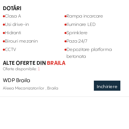
DOTĂRI
Clasa A
Rampa incarcare
Usi drive-in
Iluminare LED
Hidranti
Sprinklere
Birouri mezanin
Paza 24/7
CCTV
Depozitare platforma
betonata
ALTE OFERTE DIN
BRAILA
Oferte disponibile:
1
WDP Braila
Inchiriere
Aleea Mecanizatorilor , Braila