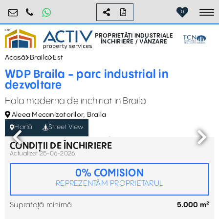
industrial@activpropertyservices.ro
0755.795.795
0
To
PROPRIETĂȚI INDUSTRIALE
ÎNCHIRIERE / VÂNZARE
Acasă
Braila
Est
WDP Braila - parc industrial in
dezvoltare
Hala moderna de inchiriat in Braila
Aleea Mecanizatorilor, Braila
Hartă
Street View
CONDIȚII DE ÎNCHIRIERE
Actualizat 25-06-2026
0% COMISION
REPREZENTĂM PROPRIETARUL
Suprafață minimă
5.000 m²