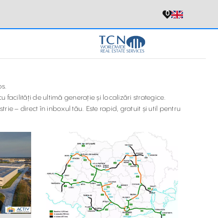
0
os.
 facilități de ultimă generație și localizări strategice.
e – direct în inboxul tău. Este rapid, gratuit și util pentru