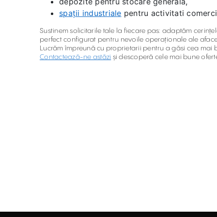
depozite pentru stocare generală,
spații industriale
pentru activitati comerci
Sustinem solicitarile tale la fiecare pas: adaptăm cerințel
perfect configurat pentru nevoile operaționale ale afacer
Lucrăm împreună cu proprietarii pentru a găsi cea mai bun
Contactează-ne astăzi
și descoperă cele mai bune oferte