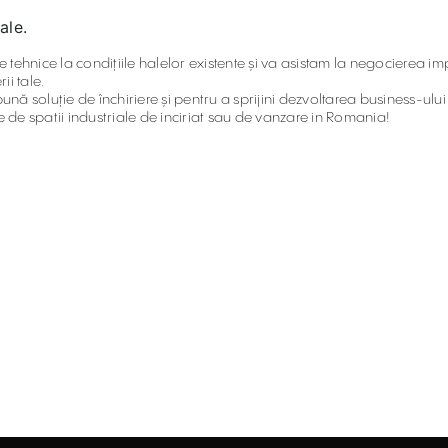
ale.
e tehnice la condițiile halelor existente și va asistam la negocierea im
ii tale.
ă soluție de închiriere și pentru a sprijini dezvoltarea business-ului
 de spatii industriale de inciriat sau de vanzare in Romania!