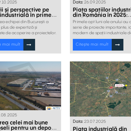
.10.2025
Data:
26.09.2025
ii și perspective pe
Piața spațiilor industr
industrială în primele
din România în 2025:
estre
stabilitate și noi
ea echipei din București a
Primele opt luni ale anului au
oportunități pentru
plus de expertiză și
serie de proiecte importante, ia
companii
te de acoperire a proiectelor.
modern de spații industriale d
A a depășit pragul de 7,96 mil
mp.
e mai mult
Citește mai mult
.08.2025
Data:
23.07.2025
rea celei mai bune
seli pentru un depozit
Piața industrială din