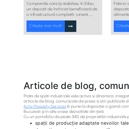
de înc
logistic
Fabrici 
Companiile care își stabilesc în Sibiu
depozita
un depozit de închiriat beneficiază de
alimente
o infrastructură completă: rutieră,
facă faț
feroviară și aeriană.
Citeșt
Citește mai mult
Articole de blog, comuni
Piata de spati industriale este activa si dinamica, inregistr
articole de blog, comunicate de presa si stiri publicate 
Activ Property Services
îți pune la dispoziție o gamă compl
Bucuresti și în alte orase dezvoltate din țară.
Cu un portofoliu de peste 340 de proprietăți industriale p
spații de producție adaptate nevoilor tale