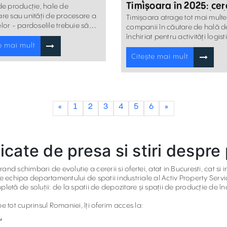
hiriat
Timișoara în 2025: cer
de producție, hale de
ridicată pentru hale d
re sau unități de procesare a
Timișoara atrage tot mai multe
închiriat și spații de
lor - pardoselile trebuie să
companii în căutare de hală d
depozitare moderne
ă unor provocări intense.
închiriat pentru activități logist
e mai mult
producție și distribuție.
Citește mai mult
«
1
2
3
4
5
6
»
cate de presa si stiri despre 
and schimbari de evolutie a cererii si ofertei, atat in Bucuresti, cat si i
de echipa departamentului de spatii industriale al Activ Property Servi
etă de soluții: de la spatii de depozitare și spații de producție de înch
e tot cuprinsul Romaniei, îți oferim acces la:
,