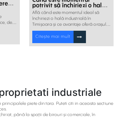
ere
potrivit să închiriezi o hală
e
industrială în Timișoara?
Află când este momentul ideal să
e
închiriezi o hală industrială în
ice, de
Timișoara și ce avantaje oferă orașul
pentru logistică, producție și
depozitare.
Citește mai mult
proprietati industriale
n principalele piete din tara. Puteti citi in aceasta sectiune
ces.
iriat, până la spații de birouri și comerciale, în