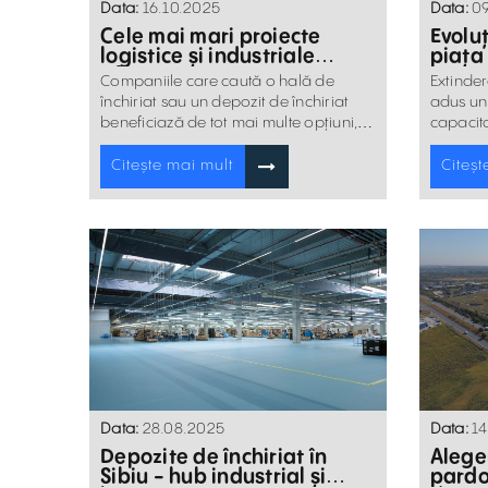
Data:
16.10.2025
Data:
09
Cele mai mari proiecte
Evoluț
logistice și industriale
piața 
aflate în construcție în
3 trim
Companiile care caută o hală de
Extinder
România
închiriat sau un depozit de închiriat
adus un 
beneficiază de tot mai multe opțiuni,
capacita
atât în București, cât și în marile orașe
regionale.
Citește mai mult
Citeșt
Data:
14
Data:
28.08.2025
Alege
Depozite de închiriat în
pardo
Sibiu - hub industrial și