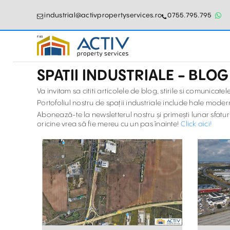
industrial@activpropertyservices.ro
0755.795.795
SPATII INDUSTRIALE - BLOG
Va invitam sa cititi articolele de blog, stirile si comunicat
Portofoliul nostru de spații industriale include hale moderne,
Abonează-te la newsletterul nostru și primești lunar sfaturi 
oricine vrea să fie mereu cu un pas înainte!
Click aici!