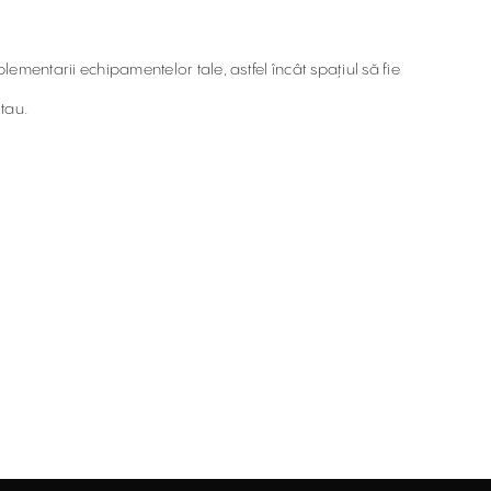
plementarii echipamentelor tale, astfel încât spațiul să fie
 tau.