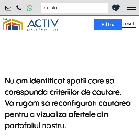
industrial@activpropertyservices.ro
0755.795.795
0
To
reset
Filtre
Nu am identificat spatii care sa
corespunda criteriilor de cautare.
Va rugam sa reconfigurati cautarea
pentru a vizualiza ofertele din
portofoliul nostru.