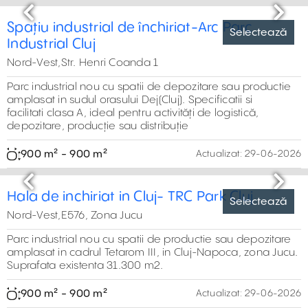
Previous
Next
Spațiu industrial de închiriat-Arc Parc
Selectează
Industrial Cluj
Nord-Vest,Str. Henri Coanda 1
Parc industrial nou cu spatii de depozitare sau productie
amplasat in sudul orasului Dej(Cluj). Specificatii si
facilitati clasa A, ideal pentru activități de logistică,
depozitare, producție sau distribuție
900 m² - 900 m²
Actualizat:
29-06-2026
Previous
Next
Hala de inchiriat in Cluj- TRC Park Cluj
Selectează
Nord-Vest,E576, Zona Jucu
Parc industrial nou cu spatii de productie sau depozitare
amplasat in cadrul Tetarom III, in Cluj-Napoca, zona Jucu.
Suprafata existenta 31.300 m2.
900 m² - 900 m²
Actualizat:
29-06-2026