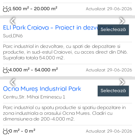
orașului. Spațiile sunt ideale pentru activități din domeniul
industriei grele.
0 m²
517 m² - 10.000 m²
Actualizat:
29-06-2026
Previous
Next
Hale De Inchiriat In General Industrial Park -
Selectează
Sibiu
Centru,Str. Stefan cel Mare 193
Spatii de productie sau spatii de depozitare in General
Industrial Park Sibiu, in zona industriala est. Suprafata
inchiriabila 19.100 m2.
200 m² - 1.000 m²
Actualizat:
29-06-2026
Previous
Next
Spatiu industrial de inchiriat in cadrul
Selectează
Independenta Sibiu
Centru,Str. Stefan Cel Mare, nr. 152-154,
Spatii industriale de inchiriat in Parcul Industrial