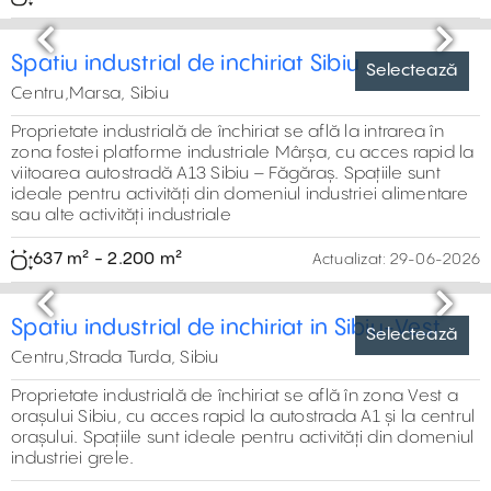
Previous
Next
Spatiu industrial de inchiriat in Cisnadie-
Sibiu
Centru,Strada Transilvaniei, Cisnadie
Spații industriale de închiriat situate
în zona industrială Cisnădie, cu acces rapid la centrul
orașului Sibiu și la autostrada A1. Ideale pentru activități
de producție, depozitare sau distribuție
100 m² - 3.500 m²
Actualizat:
29-06-2026
Selectează