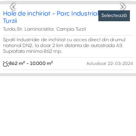
dimensiunea de 200-4.000 m2.
54,000 m²
0 m² - 0 m²
Actualizat:
29-06-2026
Previous
Next
Inchiriere hala in Cluj in cadrul Olympian
Selectează
Park
Nord-Vest,E576, Zona Jucu
Spatii de productie sau depozitare noi de inchiriat in
nordul orasului Cluj-Napoca, zona Jucu. Suprafata totala
faza I 13.000 m2.
1.945 m² - 1.945 m²
Actualizat:
26-05-2026
Previous
Next
Inchiriere hala in cadrul United Industrial
Selectează
Park Sibiu
Centru,Str. Stefan cel Mare 193
United Industrial Park ofera spatii de depozitare sau
productie in zona industriala est a municipiului Sibiu,