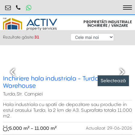
industrial@activpropertyservices.ro
0755.795.795
To
PROPRIETĂȚI INDUSTRIALE
ÎNCHIRIERE / VÂNZARE
Rezultate găsite:
31
Previous
Next
Inchiriere hala industriala - Turda
Selectează
Warehouse
Turda,Str. Campiei
Hala industriala cu spatii de depozitare sau productie in
estul orasului Turda, la 2 km de A3. Suprafata totala 11.000
m2.
5.000 m² - 11.000 m²
Actualizat:
29-06-2026