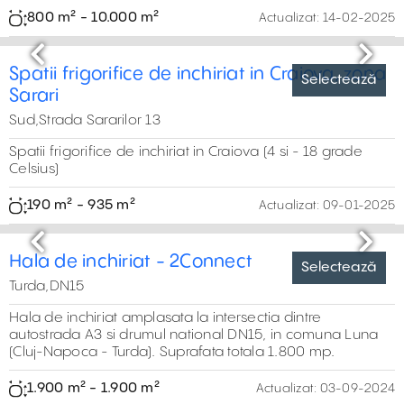
Spatii depozitare sau productie situate in WDP Ramnicu
Valcea, amplasat pe DN67, centura municipiului Ramnicu
Valcea. Suprafata totala 51.500 m2.
1.500 m² - 20.000 m²
Actualizat:
29-06-2026
Previous
Next
ELI Park Craiova - Proiect in dezvoltare
Selectează
Sud,DN6
Parc industrial in dezvoltare, cu spati de depozitare si
productie, in sud-estul Craiovei, cu acces direct din DN6.
Suprafata totala 54.000 m2.
4.000 m² - 54.000 m²
Actualizat:
29-06-2026
Previous
Next
Ocna Mureș Industrial Park
Selectează
Centru,Str. Mihai Eminescu 1
Parc industrial cu spatu productie si spatiu depozitare in
935 m²
zona industriala a orasului Ocna Mures. Cladiri cu
3,419 m²