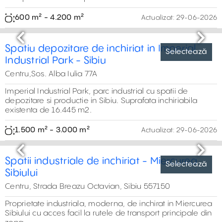
Selectează
Previous
Next
Hala de inchiriat Cisnadie Sibiu
Centru,Strada Transilvaniei, Cisnadie
Spații industriale de închiriat situate în
zona industrială Cisnădie, cu acces rapid la centrul
orașului Sibiu și la autostrada A1. Sunt ideale pentru
activități de producție, depozitare sau distribuție
600 m² - 5.000 m²
Actualizat:
29-06-2026