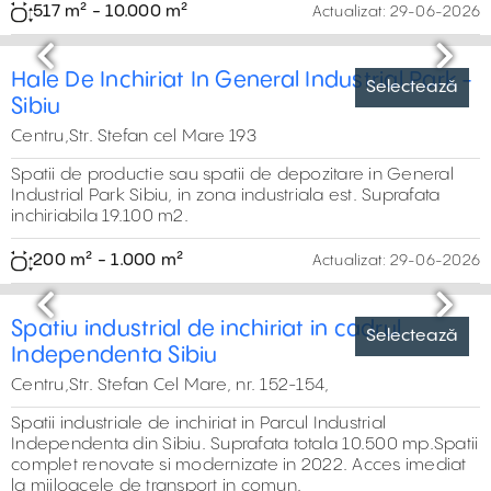
Previous
Next
Hala moderna de inchiriat Sibiu Vest
Centru,Strada Salzburg, Sibiu
Spațiu industrial de închiriat situat în zona Vest a Sibiului,
cu acces rapid la autostrada A1, aeroport și centrul
orașului. Este ideal pentru activități de producție, logistică
urbană, depozitare sau distribuție
600 m² - 1.250 m²
Actualizat:
29-06-2026