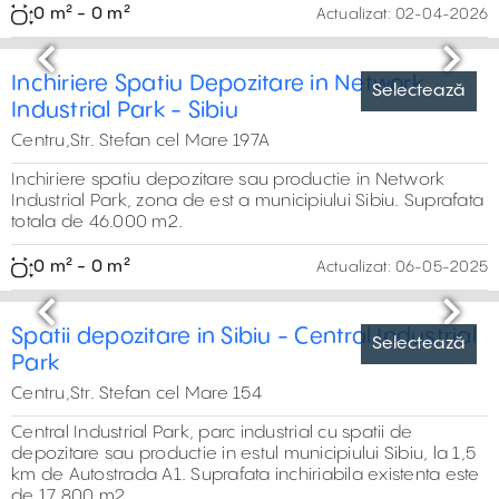
Proprietate industriala, moderna, de inchirat in Miercurea
Sibiului cu acces facil la rutele de transport principale din
zona.
6.000 m² - 13.000 m²
Actualizat:
29-06-2026
Previous
Next
Spatii industriale de inchiriat in CTPark Sibiu
Selectează
Centru,Str. Salzburg
CTPark Sibiu, parc industrial cu spatii de depozitare sau
productie in Sibiu. Acces rapid la autostrada A1. Suprafata
construita 13.557 m2.
885 m² - 21.287 m²
Actualizat:
29-06-2026
Previous
Next
Spatii depozitare de inchiriat in WDP
Selectează
Industrial Park Sibiu
Centru,Str. Barcelona