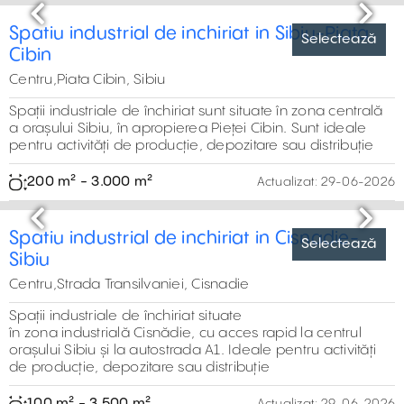
Inchiriere hala Sibiu Centru
Centru,Strada Metalurgistilor, Sibiu
Proprietate industrială în apropierea zonei centrale a
orașului Sibiu, cu acces rapid la autostrada A1 și la centrul
orașului. Spațiile sunt ideale pentru activități din domeniul
industriei ușoare
1.503 m² - 1.503 m²
Actualizat:
29-06-2026
Selectează
Previous
Next