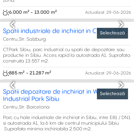
Selectează
Previous
Next
900 m²
Spatiu industrial de inchiriat Sibiu
Centru,Marsa, Sibiu
Proprietate industrială de închiriat se află la intrarea în
zona fostei platforme industriale Mârșa, cu acces rapid la
viitoarea autostradă A13 Sibiu – Făgăraș. Spațiile sunt
ideale pentru activități din domeniul industriei alimentare
sau alte activități industriale
945 m²
00 m²