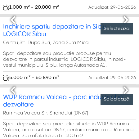
637 m² - 2.200 m²
Actualizat:
29-06-2026
Selectează
Previous
Next
5
Spatiu industrial de inchiriat in Sibiu-Vest
Centru,Strada Turda, Sibiu
Proprietate industrială de închiriat se află în zona Vest a
orașului Sibiu, cu acces rapid la autostrada A1 și la centrul