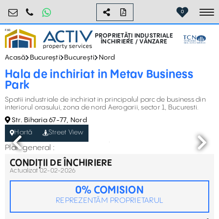
industrial@activpropertyservices.ro
0755.795.795
0
To
PROPRIETĂȚI INDUSTRIALE
ÎNCHIRIERE / VÂNZARE
Acasă
București
București
Nord
Hala de inchiriat in Metav Business
Park
Spatii industriale de inchiriat in principalul parc de business din
interiorul orasului, zona de nord Aerogarii, sector 1, Bucuresti.
Str. Biharia 67-77, Nord
Hartă
Street View
Plan general :
CONDIȚII DE ÎNCHIRIERE
Actualizat 02-02-2026
0% COMISION
REPREZENTĂM PROPRIETARUL