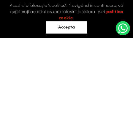
Acest site folosește "cookies". Navigând în continuare, vă
Acasă
exprimați acordul asupra folosirii acestora. Vezi
politica
Industrial
cookie
.
Retail
Accepta
Birouri
Evaluări
Întrebări frecvente
Blog
PROPRIETĂȚI INDUSTRIALE
Contact
ÎNCHIRIERE / VÂNZARE
Facebook
Instagram
LinkedIn
București
Str. Doctor Carol Davila, Nr. 34, Et. 4, Sector 5
021.408.03.00
office@activpropertyservices.ro
Timișoara
Fructus Plaza, Str. Gheorghe Lazar, Nr. 24, Et. 5