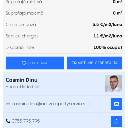
Suprafață minimă
0 m²
Suprafață maximă
0 m²
Chirie de bază
5.5 €/m2/luna
Service charges
1.1 €/m2/luna
Disponibilitate
100% ocupat
TRIMITE-NE CEREREA TA
SELECTEAZĂ
Cosmin Dinu
Head of Industrial
cosmin.dinu@activpropertyservices.ro
0755.795.795