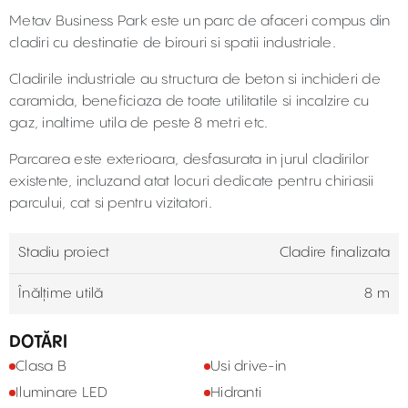
Metav Business Park este un parc de afaceri compus din
cladiri cu destinatie de birouri si spatii industriale.
Cladirile industriale au structura de beton si inchideri de
caramida, beneficiaza de toate utilitatile si incalzire cu
gaz, inaltime utila de peste 8 metri etc.
Parcarea este exterioara, desfasurata in jurul cladirilor
existente, incluzand atat locuri dedicate pentru chiriasii
parcului, cat si pentru vizitatori.
Stadiu proiect
Cladire finalizata
Înălțime utilă
8 m
DOTĂRI
Clasa B
Usi drive-in
Iluminare LED
Hidranti