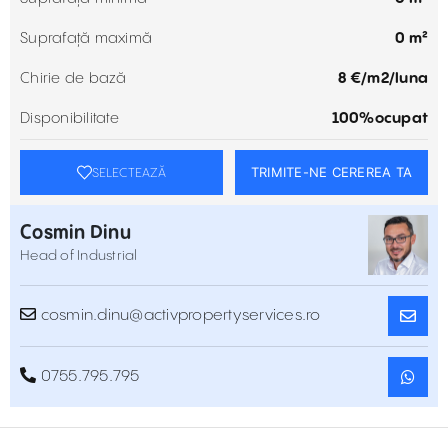
Suprafață maximă
0 m²
Chirie de bază
8 €/m2/luna
Disponibilitate
100%ocupat
TRIMITE-NE CEREREA TA
SELECTEAZĂ
Cosmin Dinu
Head of Industrial
cosmin.dinu@activpropertyservices.ro
0755.795.795