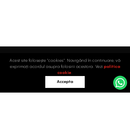
Acest site folosește "cookies". Navigând în continuare, vă
Acasă
exprimați acordul asupra folosirii acestora. Vezi
politica
Industrial
cookie
.
Retail
Accepta
Birouri
Evaluări
Întrebări frecvente
Blog
PROPRIETĂȚI INDUSTRIALE
Contact
ÎNCHIRIERE / VÂNZARE
Facebook
Instagram
LinkedIn