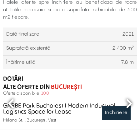
Halele oferite spre inchiriere au beneficiaza de toate
utilitatile necesare si au o suprafata inchiriabila de 600
m2 fiecare.
Dată finalizare
2021
Suprafață existentă
2,400 m²
Înălțime utilă
7.8 m
DOTĂRI
ALTE OFERTE DIN
BUCUREȘTI
Oferte disponibile:
100
GARBE Park Bucharest I Modern Industrial
Logistics Space for Lease
Inchiriere
Milano St. , București , Vest