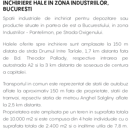
INCHIRIERE HALE IN ZONA INDUSTRIILOR,
BUCURESTI
Spatii industriale de inchiriat pentru depozitare sau
productie situate in partea de est a Bucurestiului, in zona
Industriilor - Pantelimon, pe Strada Oxigenului.
Halele oferite spre inchiriere sunt amplasate la 150 m
distata de strda Drumul Intre Tarlale, 1,7 km distanta fata
de Bd. Theodor Pallady, respective intrarea pe
autostrada A2 si la 3 km distanta de soseaua de centura
a capitalei.
Transportul in comun este reprezentat de statii de autobuz
aflate la aproximativ 150 m fata de proprietate, statii de
tramvai, repsectiv statia de metrou Anghel Salgliny aflate
la 2,5 km distanta.
Proprietatea este amplsata pe un teren in suprafata totala
de 10.000 m2 si este compusa din 4 hale individuale cu o
suprafata totala de 2.400 m2 si o inaltime utila de 7,8 m.