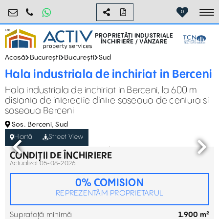
industrial@activpropertyservices.ro
0755.795.795
0
To
PROPRIETĂȚI INDUSTRIALE
ÎNCHIRIERE / VÂNZARE
Acasă
București
București
Sud
Hala industriala de inchiriat in Berceni
Hala industriala de inchiriat in Berceni, la 600 m
distanta de interectie dintre soseaua de centura si
soseaua Berceni
Sos. Berceni, Sud
Hartă
Street View
CONDIȚII DE ÎNCHIRIERE
Actualizat 05-08-2026
0% COMISION
REPREZENTĂM PROPRIETARUL
Suprafață minimă
1.900 m²