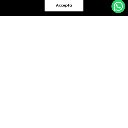
Retail
Accepta
Birouri
Evaluări
Întrebări frecvente
Blog
PROPRIETĂȚI INDUSTRIALE
Contact
ÎNCHIRIERE / VÂNZARE
Facebook
Instagram
LinkedIn
București
Str. Doctor Carol Davila, Nr. 34, Et. 4, Sector 5
021.408.03.00
office@activpropertyservices.ro
Timișoara
Fructus Plaza, Str. Gheorghe Lazar, Nr. 24, Et. 5
0256.406.700
office@activpropertyservices.ro