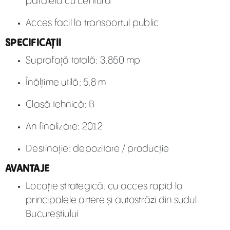
paralelă cu centura
Acces facil la transportul public
SPECIFICAȚII
Suprafață totală: 3.850 mp
Înălțime utilă: 5,8 m
Clasă tehnică: B
An finalizare: 2012
Destinație: depozitare / producție
AVANTAJE
Locație strategică, cu acces rapid la
principalele artere și autostrăzi din sudul
Bucureștiului