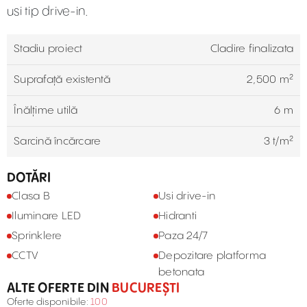
usi tip drive-in.
Stadiu proiect
Cladire finalizata
Suprafață existentă
2,500 m²
Înălțime utilă
6 m
Sarcină încărcare
3 t/m²
DOTĂRI
Clasa B
Usi drive-in
Iluminare LED
Hidranti
Sprinklere
Paza 24/7
CCTV
Depozitare platforma
betonata
ALTE OFERTE DIN
BUCUREȘTI
Oferte disponibile:
100