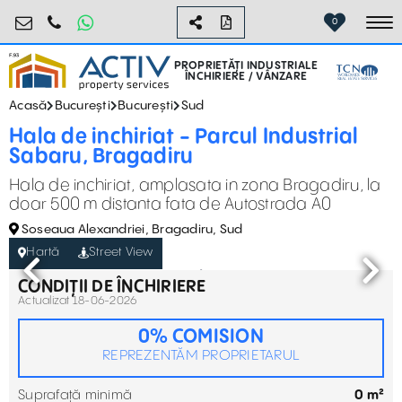
industrial@activpropertyservices.ro
0755.795.795
0
To
PROPRIETĂȚI INDUSTRIALE
ÎNCHIRIERE / VÂNZARE
Acasă
București
București
Sud
Hala de inchiriat - Parcul Industrial
Sabaru, Bragadiru
Hala de inchiriat, amplasata in zona Bragadiru, la
doar 500 m distanta fata de Autostrada A0
Soseaua Alexandriei, Bragadiru, Sud
Hartă
Street View
CONDIȚII DE ÎNCHIRIERE
Actualizat 18-06-2026
0% COMISION
REPREZENTĂM PROPRIETARUL
Suprafață minimă
0 m²