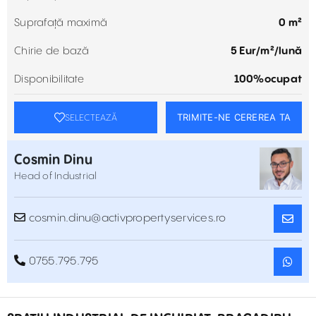
Suprafață maximă
0 m²
Chirie de bază
5 Eur/m²/lună
Disponibilitate
100%ocupat
TRIMITE-NE CEREREA TA
SELECTEAZĂ
Cosmin Dinu
Head of Industrial
cosmin.dinu@activpropertyservices.ro
0755.795.795