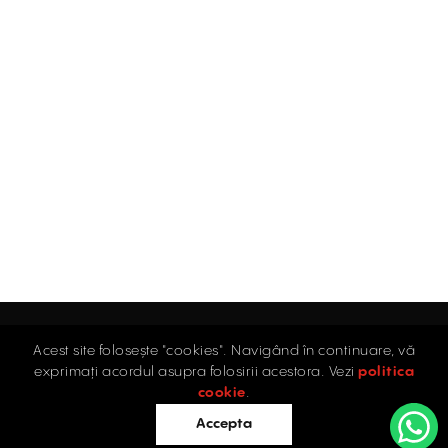
Acest site folosește "cookies". Navigând în continuare, vă
Acasă
exprimați acordul asupra folosirii acestora. Vezi
politica
Industrial
cookie
.
Retail
Accepta
Birouri