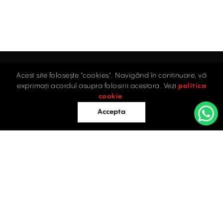
Acest site folosește "cookies". Navigând în continuare, vă
Acasă
exprimați acordul asupra folosirii acestora. Vezi
politica
Industrial
cookie
.
Retail
Accepta
Birouri
Evaluări
Întrebări frecvente
Blog
PROPRIETĂȚI INDUSTRIALE
Contact
ÎNCHIRIERE / VÂNZARE
Facebook
Instagram
LinkedIn
București