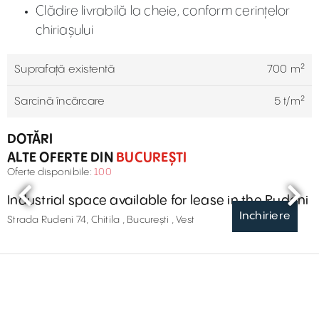
Clădire livrabilă la cheie, conform cerințelor
chiriașului
Suprafață existentă
700 m²
Sarcină încărcare
5 t/m²
DOTĂRI
ALTE OFERTE DIN
BUCUREȘTI
Oferte disponibile:
100
Industrial space available for lease in the Rudeni
Inchiriere
Strada Rudeni 74, Chitila , București , Vest