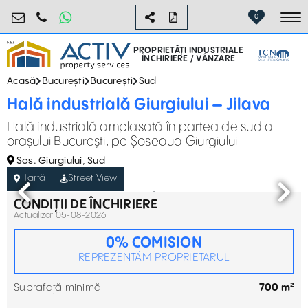
industrial@activpropertyservices.ro
0755.795.795
0
To
PROPRIETĂȚI INDUSTRIALE
ÎNCHIRIERE / VÂNZARE
Acasă
București
București
Sud
Hală industrială Giurgiului – Jilava
Hală industrială amplasată în partea de sud a
orașului București, pe Șoseaua Giurgiului
Sos. Giurgiului, Sud
Hartă
Street View
CONDIȚII DE ÎNCHIRIERE
Actualizat 05-08-2026
0% COMISION
REPREZENTĂM PROPRIETARUL
Suprafață minimă
700 m²