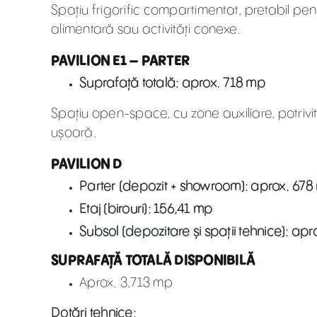
Spațiu frigorific compartimentat, pretabil pen
alimentară sau activități conexe.
PAVILION E1 – PARTER
Suprafață totală: aprox. 718 mp
Spațiu open-space, cu zone auxiliare, potrivit
ușoară.
PAVILION D
Parter (depozit + showroom): aprox. 678
Etaj (birouri): 156,41 mp
Subsol (depozitare și spații tehnice): ap
SUPRAFAȚĂ TOTALĂ DISPONIBILĂ
Aprox. 3,713 mp
Dotări tehnice: