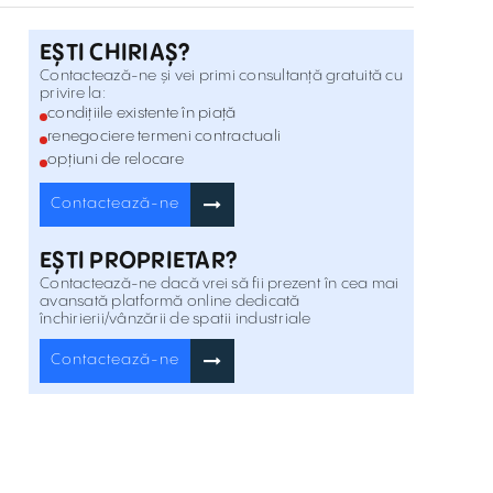
EȘTI CHIRIAȘ?
Industrial cold storage warehouse for
Contactează-ne și vei primi consultanță gratuită cu
rent in Afumați
Afumati, Ilfov , București , Est
Inchiriere
privire la:
condițiile existente în piață
renegociere termeni contractuali
Spațiu industrial frigorific închiriat în
opțiuni de relocare
Afumați, cu vizibilitate din DN2
Afumati, Ilfov , București , Est
Inchiriere
Contactează-ne
Warehouses for sale Nexus Logistics
EȘTI PROPRIETAR?
Park
Sindrilita , București , Est
Inchiriere
Contactează-ne dacă vrei să fii prezent în cea mai
avansată platformă online dedicată
închirierii/vânzării de spatii industriale
Hale de vanzare Nexus Logistics Park
Contactează-ne
Șindrilița , București , Est
Inchiriere
Industrial warehouses for rent in
Magurele
Pescarului St. Magurele , București , Sud
Inchiriere