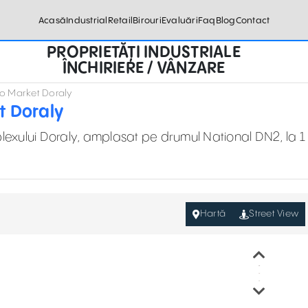
Acasă
Industrial
Retail
Birouri
Evaluări
Faq
Blog
Contact
PROPRIETĂȚI INDUSTRIALE
ÎNCHIRIERE / VÂNZARE
xpo Market Doraly
t Doraly
plexului Doraly, amplasat pe drumul National DN2, la 1
Hartă
Street View