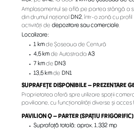
Amplasamentul se află pe partea stângă a s
din drumul național
DN2
, într-o zonă cu profil
activități de
depozitare sau comerciale
.
Localizare:
1 km
de Șoseaua de Centură
4,5 km
de Autostrada
A3
7 km
de
DN3
13,5 km
de
DN1
SUPRAFEȚE DISPONIBILE – PREZENTARE 
Proprietatea oferă spre utilizare spații comerc
pavilioane, cu funcționalități diverse și acces f
PAVILION Q – PARTER (SPAȚIU FRIGORIFIC)
Suprafață totală: aprox. 1.332 mp