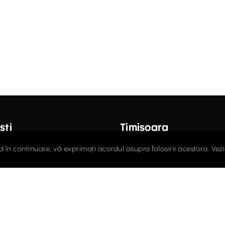
ști
Timișoara
octor Carol Davila, Nr. 34, Et. 4,
Fructus Plaza, Str. Gheorgh
d în continuare, vă exprimați acordul asupra folosirii acestora. Vez
r 5
Nr. 24, Et. 5
408.03.00
0256.406.700
ce@activpropertyservices.ro
office@activpropertyser