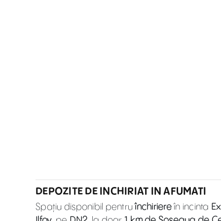
DEPOZITE DE INCHIRIAT IN AFUMATI
Spațiu disponibil pentru
închiriere
în incinta
Ex
Ilfov
, pe
DN2
, la doar
1 km de Șoseaua de Cen