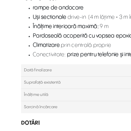
rampe de andocare
Uși sectionale
drive-in (4 m lățime × 3 m 
Înălțime interioară maximă:
9 m
Pardoseală acoperită cu vopsea epoxi
Climatizare
prin centrală proprie
Conectivitate:
prize pentru telefonie și in
Dată finalizare
Suprafață existentă
Înălțime utilă
Sarcină încărcare
DOTĂRI