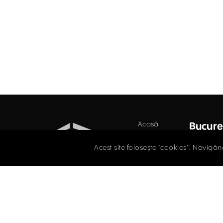
Acasă
Bucure
Industrial
Str. D
Acest site folosește "cookies". Navigân
Secto
Retail
021.
Birouri
Evaluări
offi
PROPRIETĂȚI
Întrebări
INDUSTRIALE
frecvente
ÎNCHIRIERE / VÂNZARE