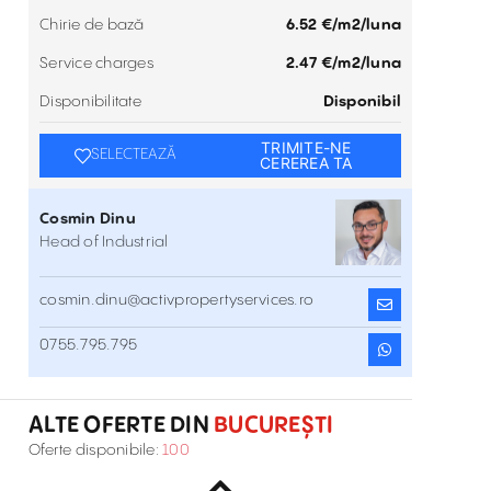
Chirie de bază
6.52 €/m2/luna
Service charges
2.47 €/m2/luna
Disponibilitate
Disponibil
TRIMITE-NE
SELECTEAZĂ
CEREREA TA
Cosmin Dinu
Head of Industrial
cosmin.dinu@activpropertyservices.ro
Spațiu de depozitare - Rams Business
0755.795.795
Park
Soseaua Dudesti-Pantelimon , București , Est
ALTE OFERTE DIN
BUCUREȘTI
Modern Warehouse for Rent Rudeni
Oferte disponibile:
100
Strada Panduri, Rudeni , București , Nord
Inchiriere