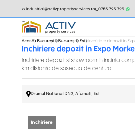
industrial@activpropertyservices.ro
0755.795.795
Acasă
București
București
Est
Inchiriere depozit in E
Inchiriere depozit in Expo Marke
Inchiriere depozit si showroom in incinta com
km distanta de soseaua de centura.
Drumul National DN2, Afumati, Est
Inchiriere