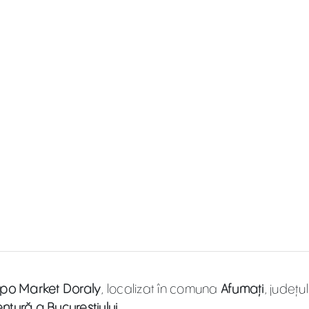
po Market Doraly
, localizat în comuna
Afumați
, județul
tură a Bucureștiului
.