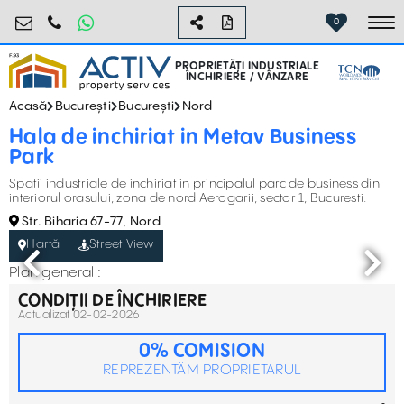
industrial@activpropertyservices.ro
0755.795.795
0
To
PROPRIETĂȚI INDUSTRIALE
ÎNCHIRIERE / VÂNZARE
Acasă
București
București
Nord
Hala de inchiriat in Metav Business
Park
Spatii industriale de inchiriat in principalul parc de business din
interiorul orasului, zona de nord Aerogarii, sector 1, Bucuresti.
Str. Biharia 67-77, Nord
Hartă
Street View
Plan general :
CONDIȚII DE ÎNCHIRIERE
Actualizat 02-02-2026
0% COMISION
REPREZENTĂM PROPRIETARUL