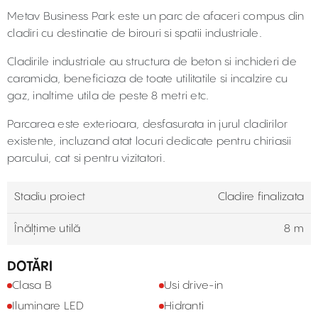
Metav Business Park este un parc de afaceri compus din
cladiri cu destinatie de birouri si spatii industriale.
Cladirile industriale au structura de beton si inchideri de
caramida, beneficiaza de toate utilitatile si incalzire cu
gaz, inaltime utila de peste 8 metri etc.
Parcarea este exterioara, desfasurata in jurul cladirilor
existente, incluzand atat locuri dedicate pentru chiriasii
parcului, cat si pentru vizitatori.
Stadiu proiect
Cladire finalizata
Înălțime utilă
8 m
DOTĂRI
Clasa B
Usi drive-in
Iluminare LED
Hidranti