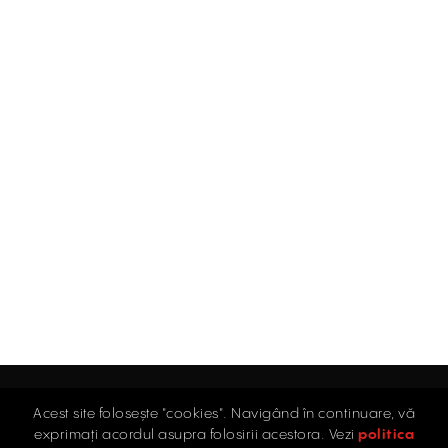
Acest site folosește "cookies". Navigând în continuare, vă
Acasă
exprimați acordul asupra folosirii acestora. Vezi
politica