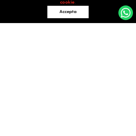
Industrial
cookie
.
Retail
Accepta
Birouri
Evaluări
Întrebări frecvente
Blog
PROPRIETĂȚI INDUSTRIALE
Contact
ÎNCHIRIERE / VÂNZARE
Facebook
Instagram
LinkedIn
București
Str. Doctor Carol Davila, Nr. 34, Et. 4, Sector 5
021.408.03.00
office@activpropertyservices.ro
Timișoara
Fructus Plaza, Str. Gheorghe Lazar, Nr. 24, Et. 5
0256.406.700