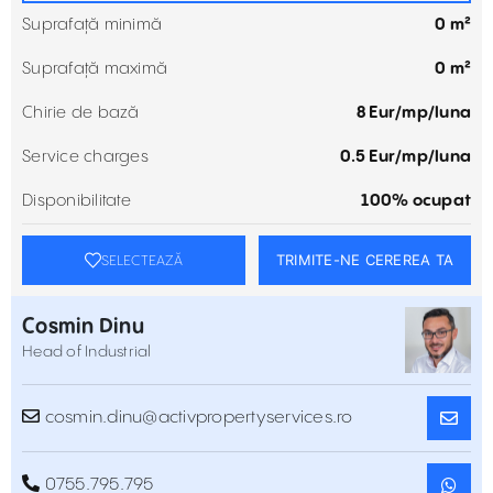
Suprafață minimă
0 m²
Suprafață maximă
0 m²
Chirie de bază
8 Eur/mp/luna
Service charges
0.5 Eur/mp/luna
Disponibilitate
100% ocupat
TRIMITE-NE CEREREA TA
SELECTEAZĂ
Cosmin Dinu
Head of Industrial
cosmin.dinu@activpropertyservices.ro
0755.795.795