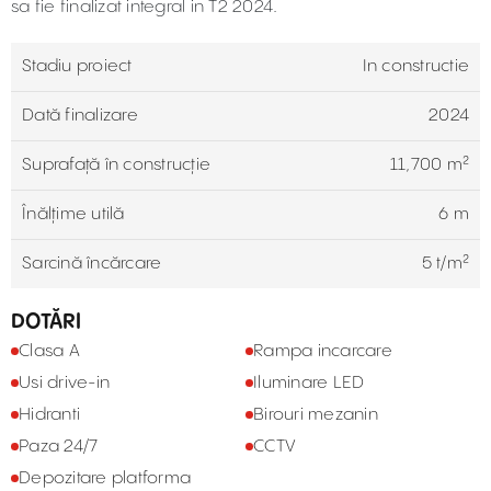
sa fie finalizat integral in T2 2024.
Stadiu proiect
In constructie
Dată finalizare
2024
Suprafaţă în construcție
11,700 m²
Înălțime utilă
6 m
Sarcină încărcare
5 t/m²
DOTĂRI
Clasa A
Rampa incarcare
Usi drive-in
Iluminare LED
Hidranti
Birouri mezanin
Paza 24/7
CCTV
Depozitare platforma