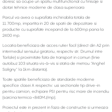
doresc sa ocupe un spatiu multifunctional cu finisaje si
dotari tehnice moderne de clasa superioara
Parcul va avea o suprafata inchiriabila totala de
11.700mp, impartita in 20 de spatii de depozitare si
productie cu suprafate incepand de la 600mp pana la
2400 mp.
Locatia beneficiaza de acces rutier facil (direct din A2 prin
intermediul sensului giratoriu, respectiv str. Drumul intre
Tarlale) si proximitate fata de transport in comun (linie
autobuz 103 situata vis-à-vis si statia de metrou “Anghel
Saligny” la 1km distanta).
Toate spatiile beneficiaza de standarde moderne
specifice clasei A respectiv: usi sectionale tip drive-in
pentru camion, echipare PSI pentru risc mare de incendiu
(sarcina termica <840MJ/mp).
Proiectul este in prezent in faza de constructie si urmeaza