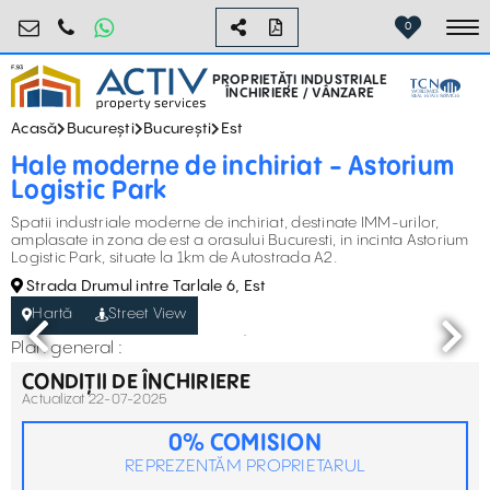
industrial@activpropertyservices.ro
0755.795.795
0
To
PROPRIETĂȚI INDUSTRIALE
ÎNCHIRIERE / VÂNZARE
Acasă
București
București
Est
Hale moderne de inchiriat - Astorium
Logistic Park
Spatii industriale moderne de inchiriat, destinate IMM-urilor,
amplasate in zona de est a orasului Bucuresti, in incinta Astorium
Logistic Park, situate la 1km de Autostrada A2.
Strada Drumul intre Tarlale 6, Est
Hartă
Street View
Plan general :
CONDIȚII DE ÎNCHIRIERE
Actualizat 22-07-2025
0% COMISION
REPREZENTĂM PROPRIETARUL