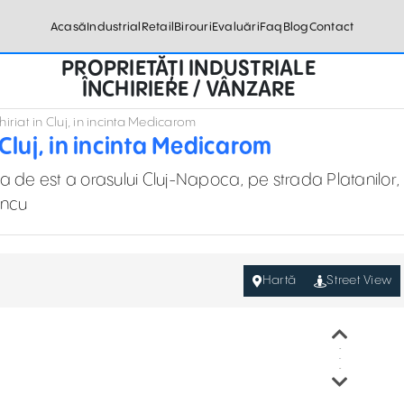
Acasă
Industrial
Retail
Birouri
Evaluări
Faq
Blog
Contact
PROPRIETĂȚI INDUSTRIALE
ÎNCHIRIERE / VÂNZARE
hiriat in Cluj, in incinta Medicarom
n Cluj, in incinta Medicarom
iala de est a orasului Cluj-Napoca, pe strada Platanilor,
ancu
Hartă
Street View