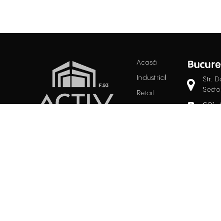
Acasă
Bucure
Industrial
Str. D
Secto
Retail
021.
Birouri
Evaluări
offi
PROPRIETĂȚI
Întrebări
INDUSTRIALE
frecvente
ÎNCHIRIERE / VÂNZARE
Blog
Facebook
Instagram
LinkedIn
Contact
Politi