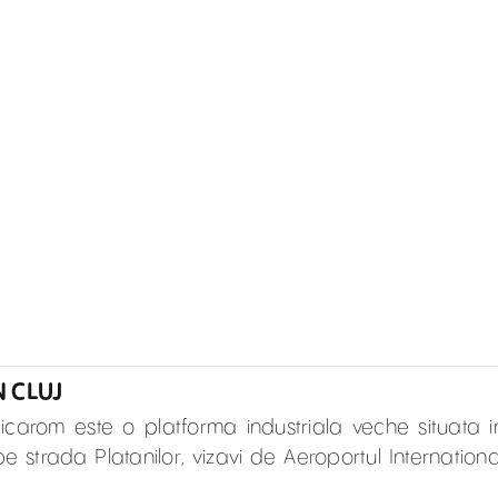
N CLUJ
edicarom este o platforma industriala veche situata i
 strada Platanilor, vizavi de Aeroportul Internationa