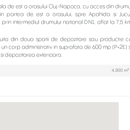
iala de est a orasului Cluj-Napoca, cu acces din drumu
 din partea de est a orasului, spre Apahida si Jucu
rin intermediul drumului national DN1, aflat la 7,5 k
uita din doua spatii de depozitare sau productie c
un corp administrativ in suprafata de 600 mp (P+2E) s
i depozitarea exterioara.
4,300 m²