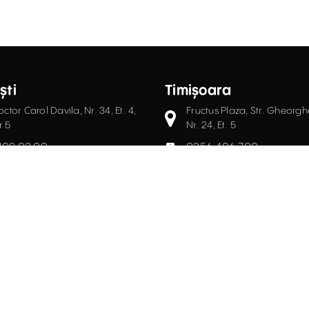
ști
Timișoara
octor Carol Davila, Nr. 34, Et. 4,
Fructus Plaza, Str. Gheorgh
r 5
Nr. 24, Et. 5
408.03.00
0256.406.700
ce@activpropertyservices.ro
office@activpropertyser
că GDPR
Politică cookie
Termeni și Condiții