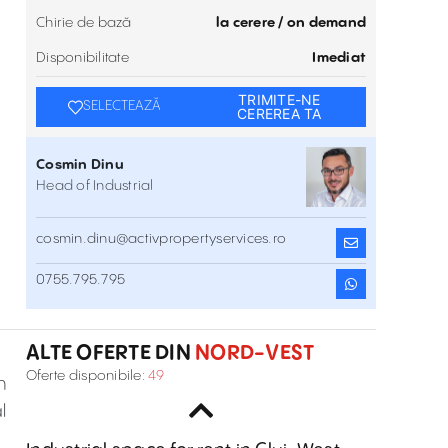
Chirie de bază
la cerere / on demand
Disponibilitate
Imediat
TRIMITE-NE
SELECTEAZĂ
CEREREA TA
Cosmin Dinu
Head of Industrial
cosmin.dinu@activpropertyservices.ro
CTPark Cluj-Napoca
0755.795.795
E60, Floresti Area , Nord-Vest
Inchiriere
ALTE OFERTE DIN
NORD-VEST
Depozite de inchiriat în Cluj, în incinta
Oferte disponibile:
49
n
CTPark
DN1, Zona Floresti , Nord-Vest
Inchiriere
l