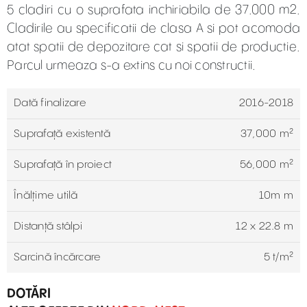
5 cladiri cu o suprafata inchiriabila de 37.000 m2.
Cladirile au specificatii de clasa A si pot acomoda
atat spatii de depozitare cat si spatii de productie.
Parcul urmeaza s-a extins cu noi constructii.
Dată finalizare
2016-2018
Suprafață existentă
37,000 m²
Suprafaţă în proiect
56,000 m²
Înălțime utilă
10m m
Distanță stâlpi
12 x 22.8 m
Sarcină încărcare
5 t/m²
DOTĂRI