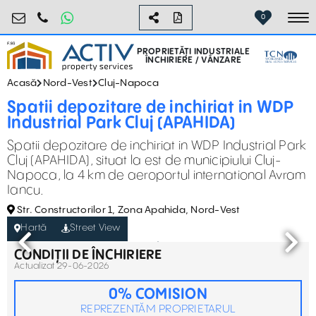
industrial@activpropertyservices.ro
0755.795.795
0
To
PROPRIETĂȚI INDUSTRIALE
ÎNCHIRIERE / VÂNZARE
Acasă
Nord-Vest
Cluj-Napoca
Spatii depozitare de inchiriat in WDP
Industrial Park Cluj (APAHIDA)
Spatii depozitare de inchiriat in WDP Industrial Park
Cluj (APAHIDA), situat la est de municipiului Cluj-
Napoca, la 4 km de aeroportul international Avram
Iancu.
Str. Constructorilor 1, Zona Apahida, Nord-Vest
Hartă
Street View
CONDIȚII DE ÎNCHIRIERE
Actualizat 29-06-2026
0% COMISION
REPREZENTĂM PROPRIETARUL