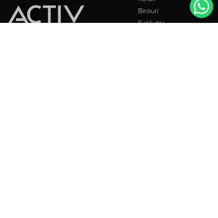
Birouri
Evaluări
Întrebări frecvente
Blog
PROPRIETĂȚI INDUSTRIALE
Contact
ÎNCHIRIERE / VÂNZARE
Facebook
Instagram
LinkedIn
București
Str. Doctor Carol Davila, Nr. 34, Et. 4, Sector 5
021.408.03.00
office@activpropertyservices.ro
Timișoara
Fructus Plaza, Str. Gheorghe Lazar, Nr. 24, Et. 5
0256.406.700
office@activpropertyservices.ro