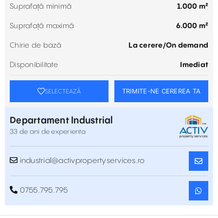
Suprafață minimă
1.000 m²
Suprafață maximă
6.000 m²
Chirie de bază
La cerere/On demand
Disponibilitate
Imediat
TRIMITE-NE CEREREA TA
SELECTEAZĂ
Departament Industrial
33 de ani de experienta
industrial@activpropertyservices.ro
0755.795.795