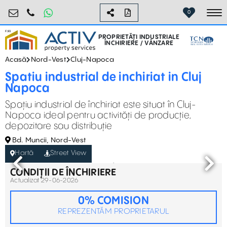
industrial@activpropertyservices.ro
0755.795.795
0
To
PROPRIETĂȚI INDUSTRIALE
ÎNCHIRIERE / VÂNZARE
Acasă
Nord-Vest
Cluj-Napoca
Spatiu industrial de inchiriat in Cluj
Napoca
Spațiu industrial de închiriat este situat în Cluj-
Napoca ideal pentru activități de producție,
depozitare sau distribuție
Bd. Muncii, Nord-Vest
Hartă
Street View
CONDIȚII DE ÎNCHIRIERE
Actualizat 29-06-2026
0% COMISION
REPREZENTĂM PROPRIETARUL