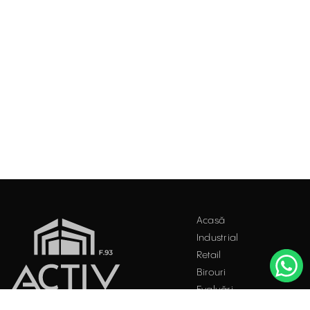
Acasă
Industrial
Retail
Birouri
Evaluări
Întrebări frecvente