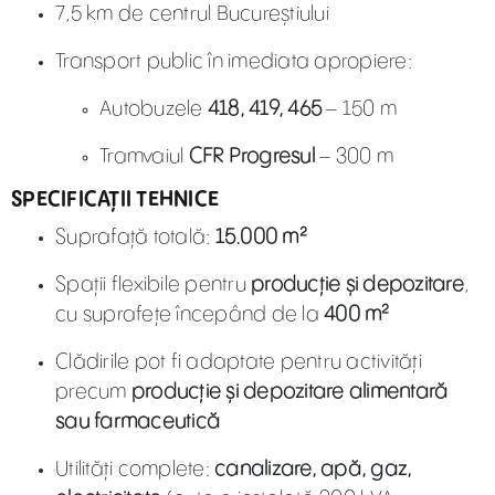
7,5 km de centrul Bucureștiului
Transport public în imediata apropiere:
Autobuzele
418, 419, 465
– 150 m
Tramvaiul
CFR Progresul
– 300 m
SPECIFICAȚII TEHNICE
Suprafață totală:
15.000 m²
Spații flexibile pentru
producție și depozitare
,
cu suprafețe începând de la
400 m²
Clădirile pot fi adaptate pentru activități
precum
producție și depozitare alimentară
sau farmaceutică
Utilități complete:
canalizare, apă, gaz,