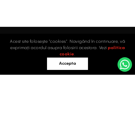
Acest site folosește "cookies". Navigând în continuare, vă
Acasă
exprimați acordul asupra folosirii acestora. Vezi
politica
Industrial
cookie
.
Retail
Accepta
Birouri
Evaluări
Întrebări frecvente
Blog
PROPRIETĂȚI INDUSTRIALE
Contact
ÎNCHIRIERE / VÂNZARE
Facebook
Instagram
LinkedIn
București
Str. Doctor Carol Davila, Nr. 34, Et. 4, Sector 5