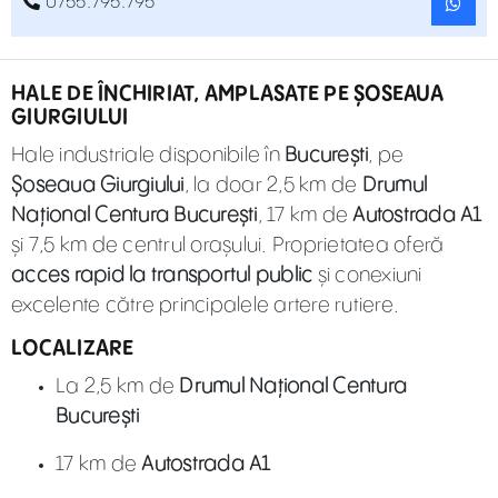
0755.795.795
HALE DE ÎNCHIRIAT, AMPLASATE PE ȘOSEAUA
GIURGIULUI
Hale industriale disponibile în
București
, pe
Șoseaua Giurgiului
, la doar 2,5 km de
Drumul
Național Centura București
, 17 km de
Autostrada A1
și 7,5 km de centrul orașului. Proprietatea oferă
acces rapid la transportul public
și conexiuni
excelente către principalele artere rutiere.
LOCALIZARE
La 2,5 km de
Drumul Național Centura
București
17 km de
Autostrada A1