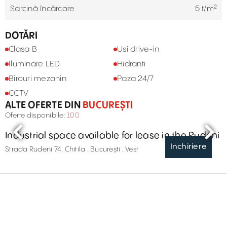
Sarcină încărcare
5 t/m²
DOTĂRI
Clasa B
Usi drive-in
Iluminare LED
Hidranti
Birouri mezanin
Paza 24/7
CCTV
ALTE OFERTE DIN
BUCUREȘTI
Oferte disponibile:
100
Industrial space available for lease in the Rudeni
Inchiriere
Strada Rudeni 74, Chitila , București , Vest