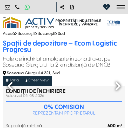
industrial@activpropertyservices.ro
0755.795.795
0
To
PROPRIETĂȚI INDUSTRIALE
ÎNCHIRIERE / VÂNZARE
Acasă
București
București
Sud
Spații de depozitare – Ecom Logistic
Progresu
Hale de închiriat amplasate în zona Jilava, pe
Șoseaua Giurgiului, la 2 km distanță de DNCB
Soseaua Giurgiului 321, Sud
Hartă
Street View
CONDIȚII DE ÎNCHIRIERE
Actualizat 05-08-2026
0% COMISION
REPREZENTĂM PROPRIETARUL
Suprafață minimă
600 m²