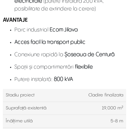
electricitate
(putere instalată 200 kVA,
posibilitate de extindere la cerere)
AVANTAJE
Parc industrial
Ecom Jilava
Acces facil la transport public
Conexiune rapidă la
Șoseaua de Centură
Spații și compartimentări
flexibile
Putere instalată:
800 kVA
Stadiu proiect
Cladire finalizata
Suprafață existentă
19,000 m²
Înălțime utilă
5-8 m