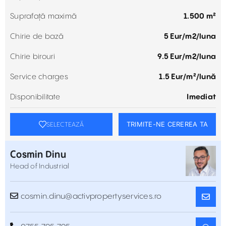
Suprafață maximă
1.500 m²
Chirie de bază
5 Eur/m2/luna
Chirie birouri
9.5 Eur/m2/luna
Service charges
1.5 Eur/m²/lună
Disponibilitate
Imediat
TRIMITE-NE CEREREA TA
SELECTEAZĂ
Cosmin Dinu
Head of Industrial
cosmin.dinu@activpropertyservices.ro