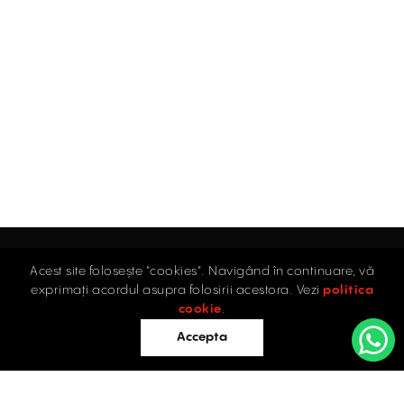
Acest site folosește "cookies". Navigând în continuare, vă
Acasă
exprimați acordul asupra folosirii acestora. Vezi
politica
Industrial
cookie
.
Retail
Accepta
Birouri
Evaluări
Întrebări frecvente