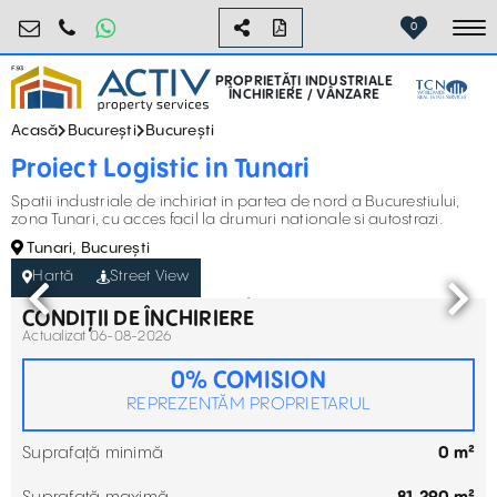
industrial@activpropertyservices.ro
0755.795.795
0
To
PROPRIETĂȚI INDUSTRIALE
ÎNCHIRIERE / VÂNZARE
Acasă
București
București
Proiect Logistic in Tunari
Spatii industriale de inchiriat in partea de nord a Bucurestiului,
zona Tunari, cu acces facil la drumuri nationale si autostrazi.
Tunari, București
Hartă
Street View
CONDIȚII DE ÎNCHIRIERE
Actualizat 06-08-2026
0% COMISION
REPREZENTĂM PROPRIETARUL
Suprafață minimă
0 m²