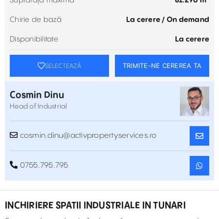
Suprafață maximă
81.290 m²
Chirie de bază
La cerere / On demand
Disponibilitate
La cerere
TRIMITE-NE CEREREA TA
SELECTEAZĂ
Cosmin Dinu
Head of Industrial
cosmin.dinu@activpropertyservices.ro
0755.795.795
INCHIRIERE SPATII INDUSTRIALE IN TUNARI