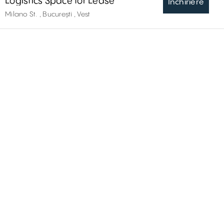
Logistics Space for Lease
Inchiriere
Milano St. , București , Vest