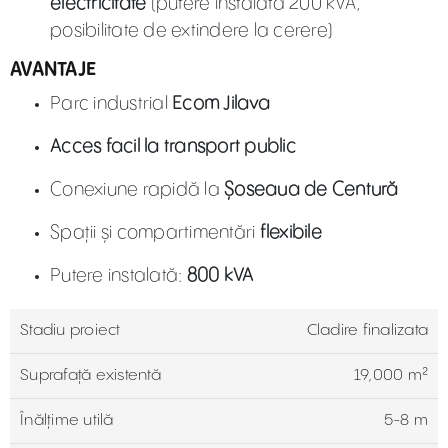
electricitate
(putere instalată 200 kVA,
posibilitate de extindere la cerere)
AVANTAJE
Parc industrial
Ecom Jilava
Acces facil la transport public
Conexiune rapidă la
Șoseaua de Centură
Spații și compartimentări
flexibile
Putere instalată:
800 kVA
Stadiu proiect
Cladire finalizata
Suprafață existentă
19,000 m²
Înălțime utilă
5-8 m