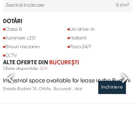
Sarcină încărcare
5 t/m²
DOTĂRI
Clasa B
Usi drive-in
Iluminare LED
Hidranti
Birouri mezanin
Paza 24/7
CCTV
ALTE OFERTE DIN
BUCUREȘTI
Oferte disponibile:
100
Industrial space available for lease in the Rudeni
Inchiriere
Strada Rudeni 74, Chitila , București , Vest