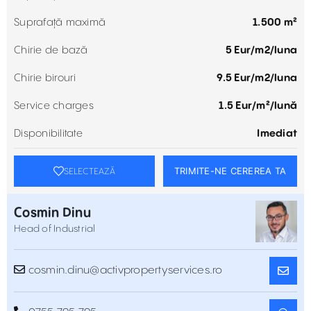
Suprafață maximă
1.500 m²
Chirie de bază
5 Eur/m2/luna
Chirie birouri
9.5 Eur/m2/luna
Service charges
1.5 Eur/m²/lună
Disponibilitate
Imediat
TRIMITE-NE CEREREA TA
SELECTEAZĂ
Cosmin Dinu
Head of Industrial
cosmin.dinu@activpropertyservices.ro