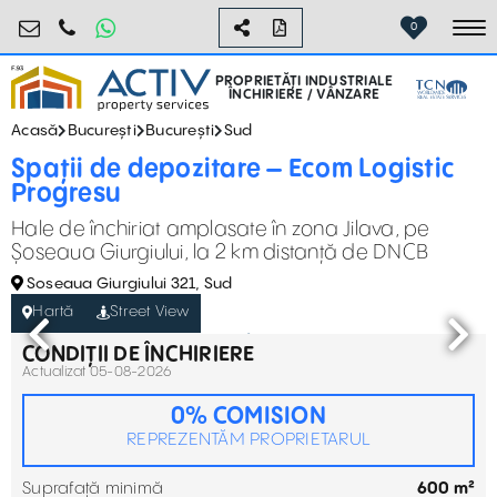
industrial@activpropertyservices.ro
0755.795.795
0
To
PROPRIETĂȚI INDUSTRIALE
ÎNCHIRIERE / VÂNZARE
Acasă
București
București
Sud
Spații de depozitare – Ecom Logistic
Progresu
Hale de închiriat amplasate în zona Jilava, pe
Șoseaua Giurgiului, la 2 km distanță de DNCB
Soseaua Giurgiului 321, Sud
Hartă
Street View
CONDIȚII DE ÎNCHIRIERE
Actualizat 05-08-2026
0% COMISION
REPREZENTĂM PROPRIETARUL
Suprafață minimă
600 m²