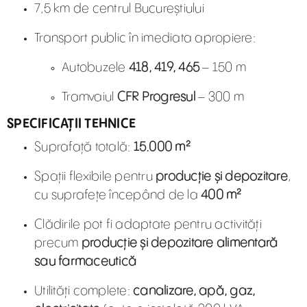
7,5 km de centrul Bucureștiului
Transport public în imediata apropiere:
Autobuzele
418, 419, 465
– 150 m
Tramvaiul
CFR Progresul
– 300 m
SPECIFICAȚII TEHNICE
Suprafață totală:
15.000 m²
Spații flexibile pentru
producție și depozitare
,
cu suprafețe începând de la
400 m²
Clădirile pot fi adaptate pentru activități
precum
producție și depozitare alimentară
sau farmaceutică
Utilități complete:
canalizare, apă, gaz,