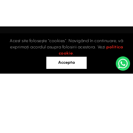
Acest site folosește "cookies". Navigând în continuare, vă
Acasă
exprimați acordul asupra folosirii acestora. Vezi
politica
Industrial
cookie
.
Retail
Accepta
Birouri
Evaluări
Întrebări frecvente
Blog
PROPRIETĂȚI INDUSTRIALE
Contact
ÎNCHIRIERE / VÂNZARE
Facebook
Instagram
LinkedIn
București
Str. Doctor Carol Davila, Nr. 34, Et. 4, Sector 5