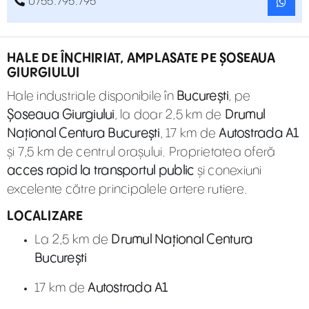
0755.795.795
HALE DE ÎNCHIRIAT, AMPLASATE PE ȘOSEAUA
GIURGIULUI
Hale industriale disponibile în
București
, pe
Șoseaua Giurgiului
, la doar 2,5 km de
Drumul
Național Centura București
, 17 km de
Autostrada A1
și 7,5 km de centrul orașului. Proprietatea oferă
acces rapid la transportul public
și conexiuni
excelente către principalele artere rutiere.
LOCALIZARE
La 2,5 km de
Drumul Național Centura
București
17 km de
Autostrada A1