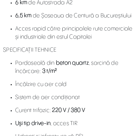
6 km
de Autostrada A2
6,5 km
de Șoseaua de Centură a Bucureștiului
Acces rapid către principalele rute comerciale
și industriale din estul Capitalei
SPECIFICAȚII TEHNICE
Pardoseală din
beton quartz
, sarcină de
încărcare:
3 t/m²
Încălzire cu aer cald
Sistem de aer condiționat
Curent trifazic:
220 V / 380 V
Uși tip drive-in
, acces TIR