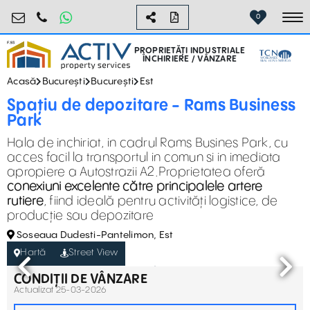
industrial@activpropertyservices.ro
0755.795.795
0
To
PROPRIETĂȚI INDUSTRIALE
ÎNCHIRIERE / VÂNZARE
Acasă
București
București
Est
Spațiu de depozitare - Rams Business
Park
Hala de inchiriat, in cadrul Rams Busines Park, cu
acces facil la transportul in comun si in imediata
apropiere a Autostrazii A2.Proprietatea oferă
conexiuni excelente către principalele artere
rutiere
, fiind ideală pentru activități logistice, de
producție sau depozitare
Soseaua Dudesti-Pantelimon, Est
Hartă
Street View
CONDIȚII DE VÂNZARE
Actualizat 25-03-2026