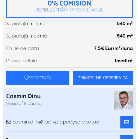
0% COMISION
REPREZENTĂM PROPRIETARUL
Suprafață minimă
540 m²
Suprafață maximă
540 m²
Chirie de bază
7.5€ Eur/m²/luna
Disponibilitate
Imediat
TRIMITE-NE CEREREA TA
SELECTEAZĂ
Cosmin Dinu
Head of Industrial
cosmin.dinu@activpropertyservices.ro