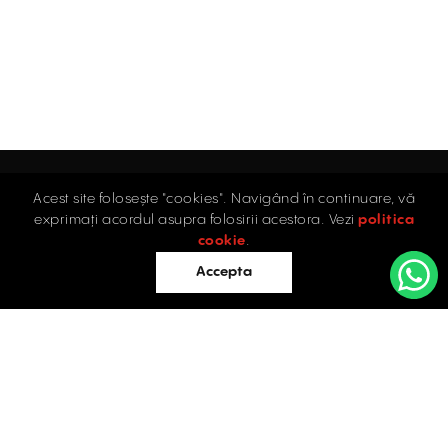
Acest site folosește "cookies". Navigând în continuare, vă
Acasă
exprimați acordul asupra folosirii acestora. Vezi
politica
Industrial
cookie
.
Retail
Accepta
Birouri
Evaluări
Întrebări frecvente
Blog
PROPRIETĂȚI INDUSTRIALE
Contact
ÎNCHIRIERE / VÂNZARE
Facebook
Instagram
LinkedIn