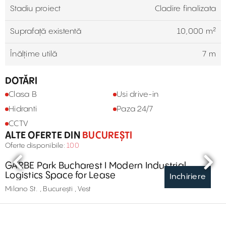
Stadiu proiect
Cladire finalizata
Suprafață existentă
10,000 m²
Înălțime utilă
7 m
DOTĂRI
Clasa B
Usi drive-in
Hidranti
Paza 24/7
CCTV
ALTE OFERTE DIN
BUCUREȘTI
Oferte disponibile:
100
GARBE Park Bucharest I Modern Industrial
Logistics Space for Lease
Inchiriere
Milano St. , București , Vest