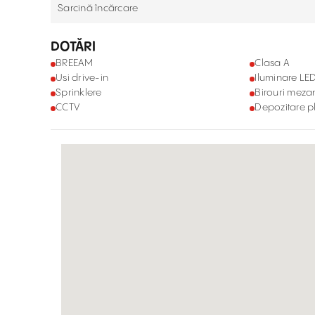
Sarcină încărcare
DOTĂRI
BREEAM
Clasa A
Usi drive-in
Iluminare LE
Sprinklere
Birouri meza
CCTV
Depozitare p