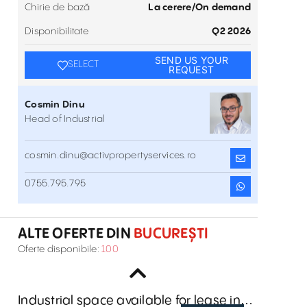
Chirie de bază
La cerere/On demand
Disponibilitate
Q2 2026
SEND US YOUR
SELECT
REQUEST
Cosmin Dinu
Head of Industrial
cosmin.dinu@activpropertyservices.ro
Hale de închiriat - Olympian Parks
0755.795.795
Otopeni
Soseaua Odaii , București , Nord
Inchiriere
ALTE OFERTE DIN
BUCUREȘTI
Storage space - ambient temperature
Oferte disponibile:
100
controlled - Bucharest East Logistic
Bd. 1 Decembrie 1918 , București , Est
Inchiriere
Cente
Industrial space available for lease in