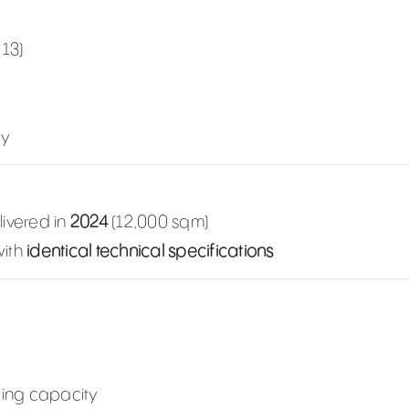
13)
ty
livered in
2024
(12,000 sqm)
with
identical technical specifications
ding capacity