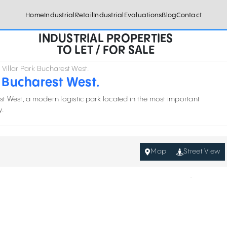
Home
Industrial
Retail
Industrial
Evaluations
Blog
Contact
INDUSTRIAL PROPERTIES
TO LET / FOR SALE
 Villar Park Bucharest West.
k Bucharest West.
est West, a modern logistic park located in the most important
y.
Map
Street View