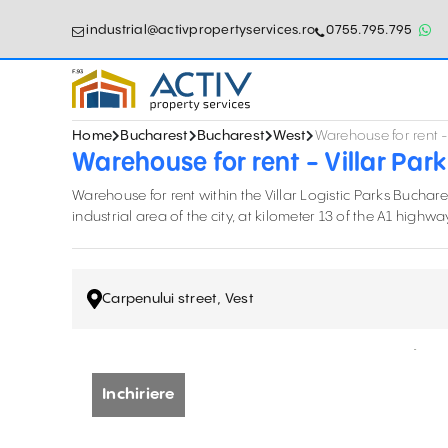
industrial@activpropertyservices.ro
0755.795.795
Home
Bucharest
Bucharest
West
Warehouse for rent -
Warehouse for rent - Villar Par
Warehouse for rent within the Villar Logistic Parks Buchar
industrial area of the city, at kilometer 13 of the A1 highwa
Carpenului street, Vest
Inchiriere