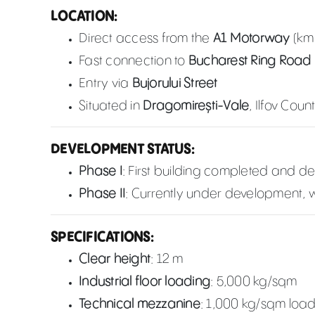
LOCATION:
Direct access from the
A1 Motorway
(km 
Fast connection to
Bucharest Ring Road
Entry via
Bujorului Street
Situated in
Dragomirești-Vale
, Ilfov Coun
DEVELOPMENT STATUS:
Phase I
: First building completed and de
Phase II
: Currently under development, 
SPECIFICATIONS:
Clear height
: 12 m
Industrial floor loading
: 5,000 kg/sqm
Technical mezzanine
: 1,000 kg/sqm loa