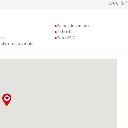
5000 t/m²
Rampa incarcare
D
Hidranti
nin
Paza 24/7
latforma betonata