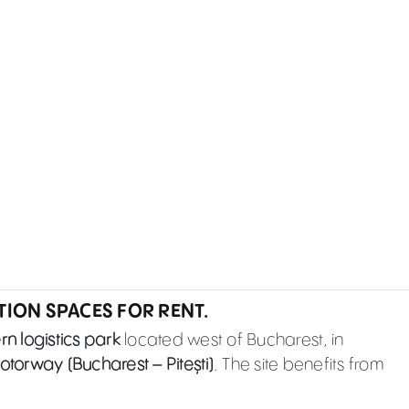
ON SPACES FOR RENT.
n logistics park
located west of Bucharest, in
otorway (Bucharest – Pitești)
. The site benefits from