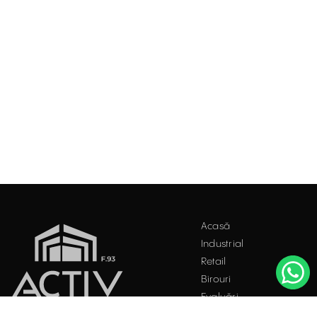
Acasă
Industrial
Retail
Birouri
Evaluări
Întrebări frecvente