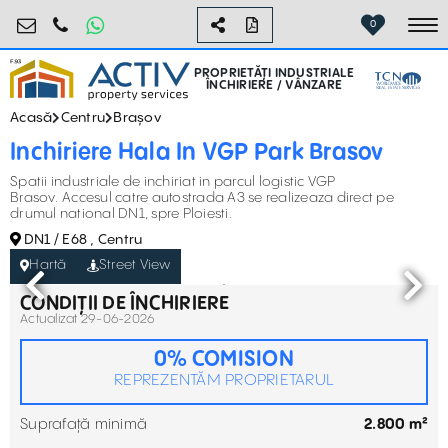
industrial@activpropertyservices.ro
0755.795.795
0
To
PROPRIETĂȚI INDUSTRIALE
ÎNCHIRIERE / VÂNZARE
Acasă
Centru
Brașov
Inchiriere Hala In VGP Park Brasov
Spatii industriale de inchiriat in parcul logistic VGP
Brasov. Accesul catre autostrada A3 se realizeaza direct pe
drumul national DN1, spre Ploiesti.
DN1 / E68 , Centru
Hartă
Street View
CONDIȚII DE ÎNCHIRIERE
Actualizat 29-06-2026
0% COMISION
REPREZENTĂM PROPRIETARUL
Suprafață minimă
2.800 m²