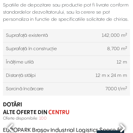
Spatiile de depozitare sau productie pot fi livrate conform
standardelor dezvoltatorului, sau la cerere se pot
personaliza in functie de specificatiile solicitate de chirias.
Suprafață existentă
142,000 m²
Suprafaţă în construcție
8,700 m²
Înălțime utilă
12 m
Distanță stâlpi
12 m x 24 m m
Sarcină încărcare
7000 t/m²
DOTĂRI
ALTE OFERTE DIN
CENTRU
Oferte disponibile:
100
EUROPARK Brașov Industrial Logistics Space for