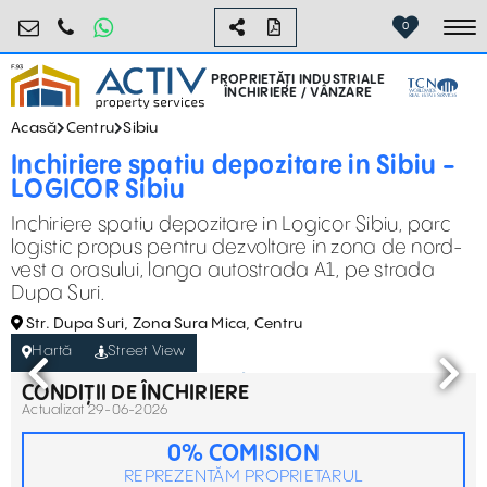
industrial@activpropertyservices.ro
0755.795.795
0
To
PROPRIETĂȚI INDUSTRIALE
ÎNCHIRIERE / VÂNZARE
Acasă
Centru
Sibiu
Inchiriere spatiu depozitare in Sibiu -
LOGICOR Sibiu
Inchiriere spatiu depozitare in Logicor Sibiu, parc
logistic propus pentru dezvoltare in zona de nord-
vest a orasului, langa autostrada A1, pe strada
Dupa Suri.
Str. Dupa Suri, Zona Sura Mica, Centru
Hartă
Street View
CONDIȚII DE ÎNCHIRIERE
Actualizat 29-06-2026
0% COMISION
REPREZENTĂM PROPRIETARUL