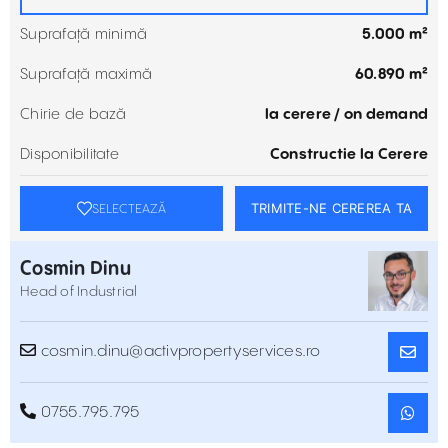
Suprafață minimă
5.000 m²
Suprafață maximă
60.890 m²
Chirie de bază
la cerere / on demand
Disponibilitate
Constructie la Cerere
TRIMITE-NE CEREREA TA
SELECTEAZĂ
Cosmin Dinu
Head of Industrial
cosmin.dinu@activpropertyservices.ro
0755.795.795