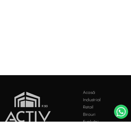
Acasă
Industrial
Retail
Birouri
Evaluări
Întrebări frecvente