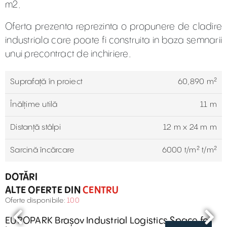
m2.
Oferta prezenta reprezinta o propunere de cladire
industriala care poate fi construita in baza semnarii
unui precontract de inchiriere.
Suprafaţă în proiect
60,890 m²
Înălțime utilă
11 m
Distanță stâlpi
12 m x 24 m m
Sarcină încărcare
6000 t/m² t/m²
DOTĂRI
ALTE OFERTE DIN
CENTRU
Oferte disponibile:
100
EUROPARK Brașov Industrial Logistics Space for