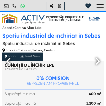
industrial@activpropertyservices.ro
0755.795.795
0
To
PROPRIETĂȚI INDUSTRIALE
ÎNCHIRIERE / VÂNZARE
Acasă
Centru
Alba Iulia
Spatiu industrial de inchiriat in Sebes
Spațiu industrial de închiriat în Sebeș
Strada Calarasi, Sebes, Centru
Hartă
Street View
CONDIȚII DE ÎNCHIRIERE
Actualizat 02-04-2026
0% COMISION
REPREZENTĂM PROPRIETARUL
Suprafață minimă
600 m²
Suprafață maximă
1.200 m²