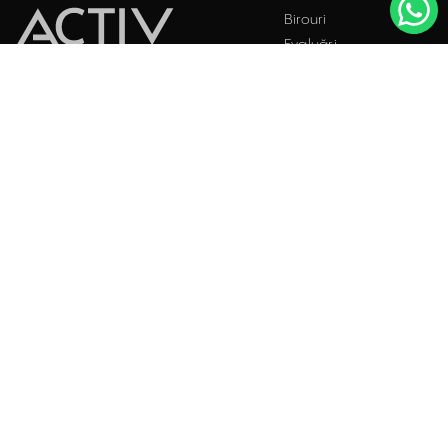
Birouri
Evaluări
Întrebări frecvente
Blog
PROPRIETĂȚI INDUSTRIALE
Contact
ÎNCHIRIERE / VÂNZARE
Facebook
Instagram
LinkedIn
București
Str. Doctor Carol Davila, Nr. 34, Et. 4, Sector 5
021.408.03.00
office@activpropertyservices.ro
Timișoara
Fructus Plaza, Str. Gheorghe Lazar, Nr. 24, Et. 5
0256.406.700
office@activpropertyservices.ro
Cluj Napoca