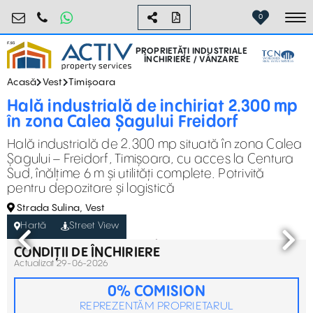
industrial@activpropertyservices.ro
0755.795.795
0
To
PROPRIETĂȚI INDUSTRIALE
ÎNCHIRIERE / VÂNZARE
Acasă
Vest
Timișoara
Hală industrială de inchiriat 2.300 mp
în zona Calea Șagului Freidorf
Hală industrială de 2.300 mp situată în zona Calea
Șagului – Freidorf, Timișoara, cu acces la Centura
Sud, înălțime 6 m și utilități complete. Potrivită
pentru depozitare și logistică
Strada Sulina, Vest
Hartă
Street View
CONDIȚII DE ÎNCHIRIERE
Actualizat 29-06-2026
0% COMISION
REPREZENTĂM PROPRIETARUL