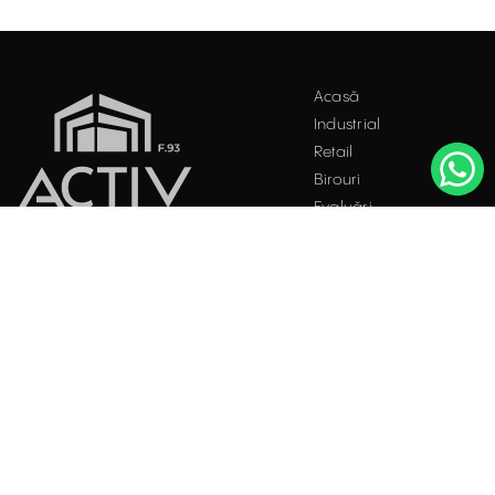
Acest site folosește "cookies". Navigând în continuare, vă
Acasă
exprimați acordul asupra folosirii acestora. Vezi
politica
Industrial
cookie
.
Retail
Accepta
Birouri
Evaluări
Întrebări frecvente
Blog
PROPRIETĂȚI INDUSTRIALE
Contact
ÎNCHIRIERE / VÂNZARE
Facebook
Instagram
LinkedIn
București
Str. Doctor Carol Davila, Nr. 34, Et. 4, Sector 5
021.408.03.00
office@activpropertyservices.ro