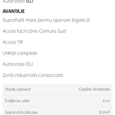
Autorizație
ISU
AVANTAJE
Suprafață mare pentru operare logistică
Acces facil către Centura Sud
Acces TIR
Utilități complete
Autorizație ISU
Zonă industrială consacrată
Stadiu proiect
Cladire finalizata
Înălțime utilă
6 m
Sarcină încărcare
5 t/m²