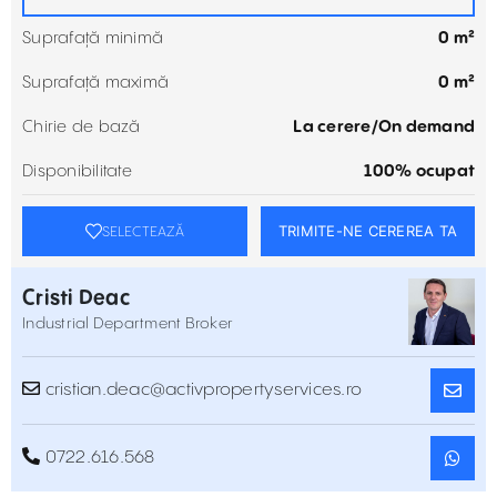
Suprafață minimă
0 m²
Suprafață maximă
0 m²
Chirie de bază
La cerere/On demand
Disponibilitate
100% ocupat
TRIMITE-NE CEREREA TA
SELECTEAZĂ
Cristi Deac
Industrial Department Broker
cristian.deac@activpropertyservices.ro
0722.616.568