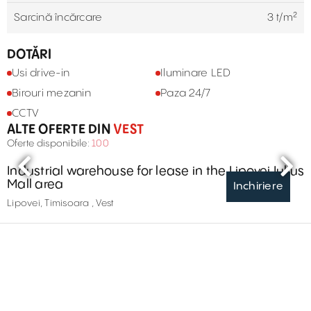
Sarcină încărcare
3 t/m²
DOTĂRI
Usi drive-in
Iluminare LED
Birouri mezanin
Paza 24/7
CCTV
ALTE OFERTE DIN
VEST
Oferte disponibile:
100
Industrial warehouse for lease in the Lipovei Iulius
Mall area
Inchiriere
Lipovei, Timisoara , Vest