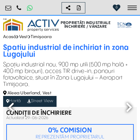
industrial@activpropertyservices.ro
0755.795.795
0
To
PROPRIETĂȚI INDUSTRIALE
ÎNCHIRIERE / VÂNZARE
Acasă
Vest
Timișoara
Spatiu industrial de inchiriat in zona
Lugojului
Spațiu industrial nou, 900 mp utili (500 mp hală +
400 mp birouri), acces TIR drive-in, panouri
fotovoltaice, situat în Zona Lugojului – Aeroport
Timișoara.
Aleea Uberland, Vest
Hartă
Street View
CONDIȚII DE ÎNCHIRIERE
Actualizat 29-06-2026
0% COMISION
REPREZENTĂM PROPRIETARUL