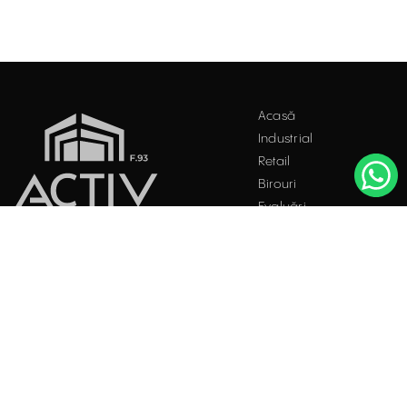
Acest site folosește "cookies". Navigând în continuare, vă
Acasă
exprimați acordul asupra folosirii acestora. Vezi
politica
Industrial
cookie
.
Retail
Accepta
Birouri
Evaluări
Întrebări frecvente
Blog
PROPRIETĂȚI INDUSTRIALE
Contact
ÎNCHIRIERE / VÂNZARE
Facebook
Instagram
LinkedIn
București
Str. Doctor Carol Davila, Nr. 34, Et. 4, Sector 5