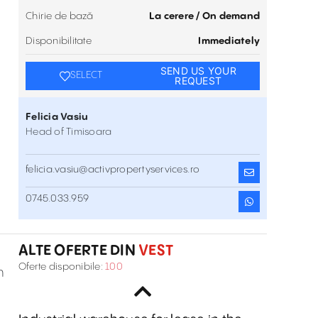
Chirie de bază
La cerere / On demand
Disponibilitate
Immediately
SEND US YOUR
SELECT
REQUEST
Felicia Vasiu
Head of Timisoara
felicia.vasiu@activpropertyservices.ro
Parcul Industrial Eurobusiness II Oradea
0745.033.959
Strada Ogorului , Vest
Inchiriere
ALTE OFERTE DIN
VEST
Eurobusiness I Oradea Park (GLV)
Oferte disponibile:
100
n
Calea Borsului , Vest
Inchiriere