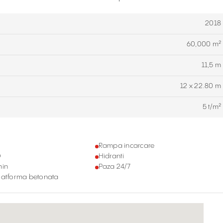
2018
60,000 m²
11,5 m
12 x 22.80 m
5 t/m²
Rampa incarcare
D
Hidranti
nin
Paza 24/7
latforma betonata