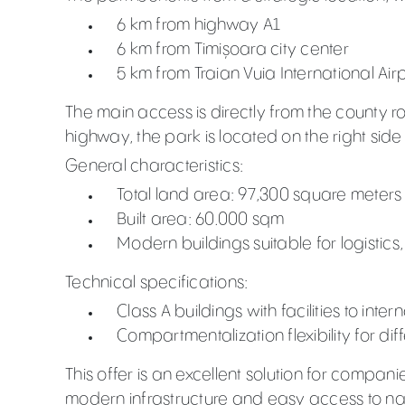
6 km from highway A1
6 km from Timișoara city center
5 km from Traian Vuia International Air
The main access is directly from the county r
highway, the park is located on the right side i
General characteristics:
Total land area: 97,300 square meters
Built area: 60.000 sqm
Modern buildings suitable for logistics,
Technical specifications:
Class A buildings with facilities to inte
Compartmentalization flexibility for diffe
This offer is an excellent solution for compani
modern infrastructure and easy access to nat