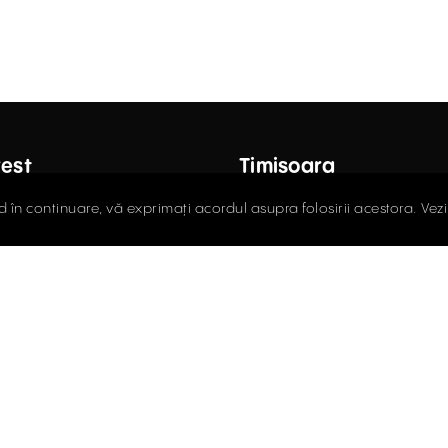
est
Timișoara
ctor Carol Davila Street, 4th
Fructus Plaza, 24 Gheorgh
d în continuare, vă exprimați acordul asupra folosirii acestora. Vez
 Sector 5
Street, 5th Floor
408.03.00
0256.406.700
ce@activpropertyservices.ro
office@activpropertyser
policy
Cookie policy
Terms and Conditions