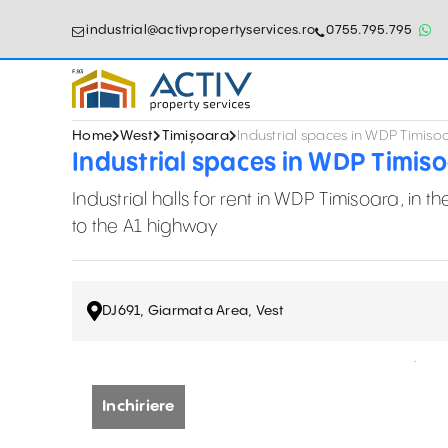
industrial@activpropertyservices.ro
0755.795.795
Home
West
Timișoara
Industrial spaces in WDP Timiso
Industrial spaces in WDP Timis
Industrial halls for rent in WDP Timisoara, in t
to the A1 highway
DJ691, Giarmata Area, Vest
Inchiriere