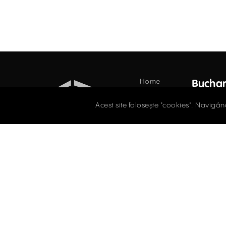
Home
Buchar
Industrial
34 Do
Acest site folosește "cookies". Navigân
Floor,
Retail
021.
Offices
Evaluations
offi
INDUSTRIAL PROPERTIES
Blog
TO LET / FOR SALE
Contact
Facebook
Instagram
LinkedIn
Privacy 