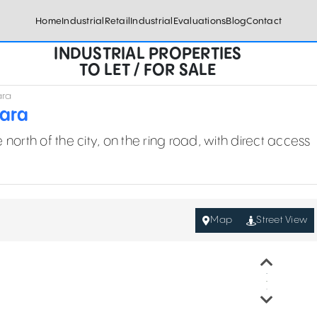
Home
Industrial
Retail
Industrial
Evaluations
Blog
Contact
INDUSTRIAL PROPERTIES
TO LET / FOR SALE
ara
oara
he north of the city, on the ring road, with direct access
Map
Street View