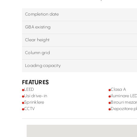
Completion date
GBA existing
Clear height
Column grid
Loading capacity
FEATURES
LEED
Clasa A
Usi drive-in
Iluminare LE
Sprinklere
Birouri meza
CCTV
Depozitare p