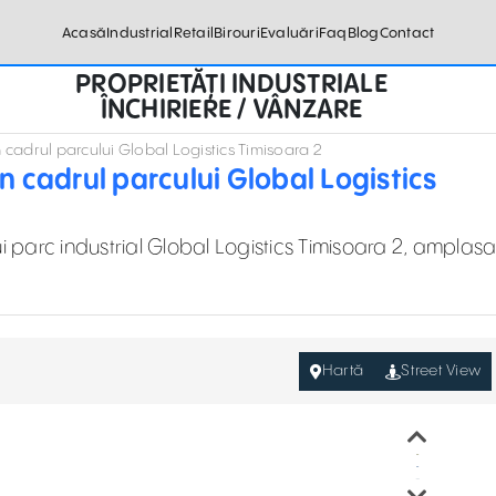
Acasă
Industrial
Retail
Birouri
Evaluări
Faq
Blog
Contact
PROPRIETĂȚI INDUSTRIALE
ÎNCHIRIERE / VÂNZARE
n cadrul parcului Global Logistics Timisoara 2
n cadrul parcului Global Logistics
i parc industrial Global Logistics Timisoara 2, amplasa
Hartă
Street View