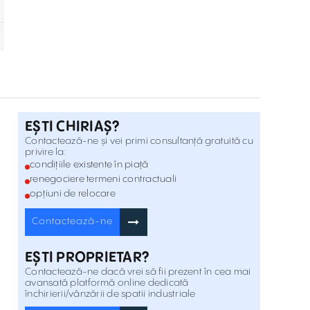
Calea Buziasului , Vest
Inchiriere
Spații industriale depozitare de inchiriat
Calea Buziașului
Calea Stan Vidrighin , Vest
Inchiriere
Industrial Warehouses for rent 600 sqm
Micalaca Calea Radnei Arad
Strada Aurel Crisan , Vest
Inchiriere
EȘTI CHIRIAȘ?
Contactează-ne și vei primi consultanță gratuită cu
privire la:
Hale industriale de inchiriat 600 mp
condițiile existente în piață
Micalaca Calea Radnei Arad
Strada Aurel Crisan , Vest
renegociere termeni contractuali
Inchiriere
opțiuni de relocare
1,415 sqm Industrial Space for rent
Contactează-ne
Dumbrăvița-Near Ring Road
Strada Silvana , Vest
Inchiriere
EȘTI PROPRIETAR?
Contactează-ne dacă vrei să fii prezent în cea mai
Hală industrială de inchiriat 1.415 mp
avansată platformă online dedicată
Dumbrăvița
închirierii/vânzării de spatii industriale
Strada Silvana , Vest
Inchiriere