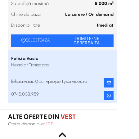
Suprafață maximă
8.000 m²
Chirie de bază
La cerere / On demand
Disponibilitate
Imediat
TRIMITE-NE
SELECTEAZĂ
CEREREA TA
Felicia Vasiu
Head of Timisoara
felicia.vasiu@activpropertyservices.ro
Parcul Industrial Eurobusiness II Oradea
0745.033.959
Strada Ogorului , Vest
Inchiriere
ALTE OFERTE DIN
VEST
Eurobusiness I Oradea Park (GLV)
Oferte disponibile:
100
Calea Borsului , Vest
Inchiriere