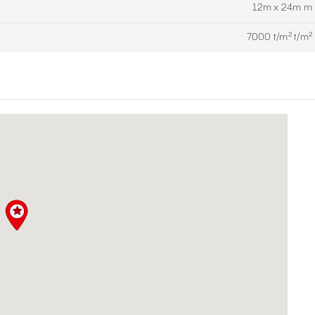
12m x 24m m
7000 t/m² t/m²