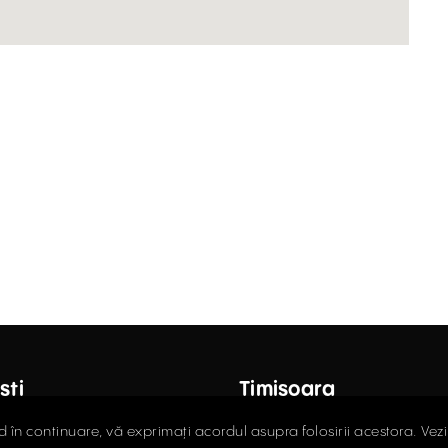
ști
Timișoara
octor Carol Davila, Nr. 34, Et. 4,
Fructus Plaza, Str. Gheorgh
d în continuare, vă exprimați acordul asupra folosirii acestora. Vez
r 5
Nr. 24, Et. 5