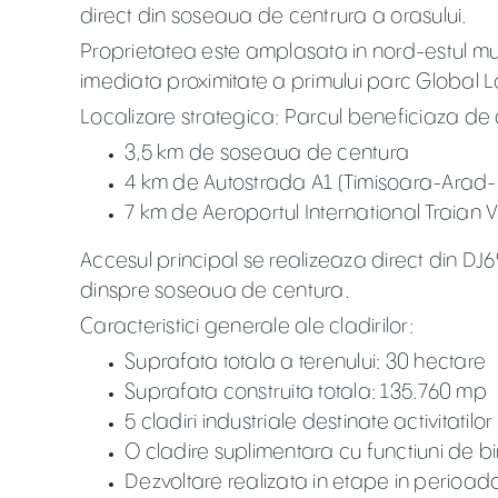
direct din soseaua de centrura a orasului.
Proprietatea este amplasata in nord-estul mun
imediata proximitate a primului parc Global Log
Localizare strategica: Parcul beneficiaza de ac
3,5 km de soseaua de centura
4 km de Autostrada A1 (Timisoara-Arad
7 km de Aeroportul International Traian 
Accesul principal se realizeaza direct din DJ6
dinspre soseaua de centura.
Caracteristici generale ale cladirilor:
Suprafata totala a terenului: 30 hectare
Suprafata construita totala: 135.760 mp
5 cladiri industriale destinate activitatil
O cladire suplimentara cu functiuni de bi
Dezvoltare realizata in etape in perioa