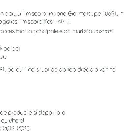
icipiului Timisoara, in zona Giarmata, pe DJ691, in
istics Timisoara (fost TAP 1).
ces facil la principalele drumuri si autostrazi:
-Nadlac)
Vuia
91, parcul fiind situat pe partea dreapta venind
or de productie si depozitare
rouri/hotel
da 2019-2020