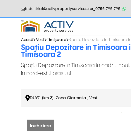
industrial@activpropertyservices.ro
0755.795.795
Acasă
Vest
Timișoara
Spațiu Depozitare in Timisoara i
Spațiu Depozitare in Timisoara i
Timisoara 2
Spațiu Depozitare in Timisoara in cadrul noulu
in nord-estul orasului
DJ691 (km 3), Zona Giarmata , Vest
Inchiriere