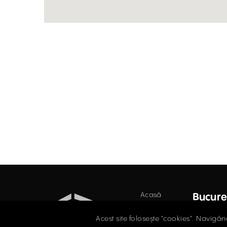
Acasă
Bucure
Industrial
Str. D
Acest site folosește "cookies". Navigân
Secto
Retail