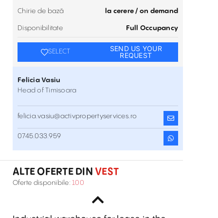
Chirie de bază
la cerere / on demand
Disponibilitate
Full Occupancy
SEND US YOUR
SELECT
REQUEST
Felicia Vasiu
Head of Timisoara
felicia.vasiu@activpropertyservices.ro
Parcul Industrial Eurobusiness II Oradea
0745.033.959
Strada Ogorului , Vest
Inchiriere
ALTE OFERTE DIN
VEST
Eurobusiness I Oradea Park (GLV)
Oferte disponibile:
100
Calea Borsului , Vest
Inchiriere