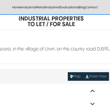
Home
Industrial
Retail
Industrial
Evaluations
Blog
Contact
INDUSTRIAL PROPERTIES
TO LET / FOR SALE
isoara, in the village of Utvin, on the county road DJ591,
Map
Street View