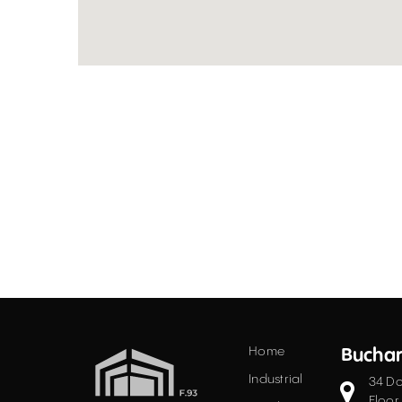
Home
Buchar
Industrial
34 Do
Acest site folosește "cookies". Navigân
Floor,