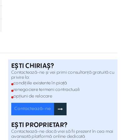
Sanandrei , Vest
Inchiriere
DN69
Modern industrial property available for
both lease and sale Sanandrei
Sanandrei , Vest
Inchiriere
Timisoara
Spațiu industrial disponibil pentru
închiriere și pentru vânzare Sânandrei-
Sanandrei , Vest
Inchiriere
Timisoara
EȘTI CHIRIAȘ?
Production/Warehouse Facility for rent
Contactează-ne și vei primi consultanță gratuită cu
privire la:
Buziaș, Timiș
Buzias , Vest
Inchiriere
condițiile existente în piață
renegociere termeni contractuali
opțiuni de relocare
Hală producție/ depozitare de inchiriat
Buziaș, Timiș
Buzias , Vest
Inchiriere
Contactează-ne
EȘTI PROPRIETAR?
Industrial Spaces for rent Calea
Buziașului
Contactează-ne dacă vrei să fii prezent în cea mai
Calea Buziasului , Vest
Inchiriere
avansată platformă online dedicată