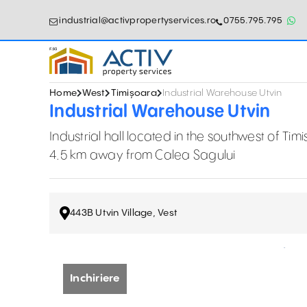
industrial@activpropertyservices.ro
0755.795.795
Home
West
Timișoara
Industrial Warehouse Utvin
Industrial Warehouse Utvin
Industrial hall located in the southwest of Tim
4.5 km away from Calea Sagului
443B Utvin Village, Vest
Inchiriere