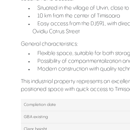
Situated in the village of Utvin, close to
10 km from the center of Timisoara
Easy access from the DJ591, with direct
Ovidiu Cotrus Street
General characteristics:
Flexible space, suitable for both stor
Possibility of compartmentalization an
Modern construction with quality techni
This industrial property represents an excelle
positioned space with quick access to Timisoa
Completion date
GBA existing
Clear height