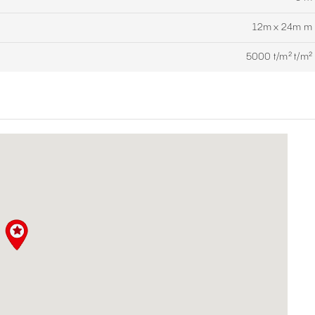
12m x 24m m
5000 t/m² t/m²