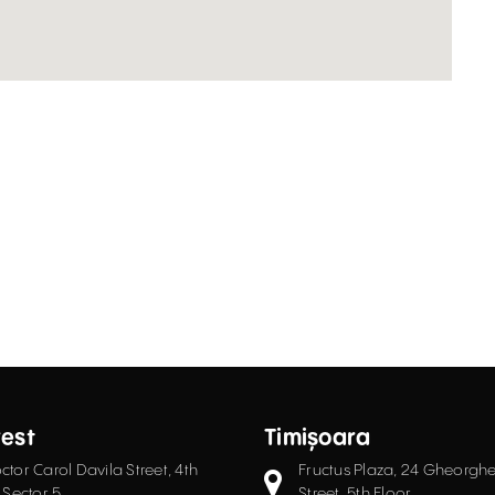
est
Timișoara
ctor Carol Davila Street, 4th
Fructus Plaza, 24 Gheorgh
d în continuare, vă exprimați acordul asupra folosirii acestora. Vez
 Sector 5
Street, 5th Floor