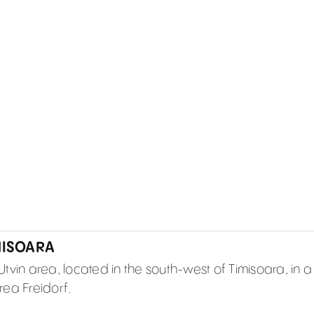
MISOARA
 Utvin area, located in the south-west of Timisoara, in a
area Freidorf.