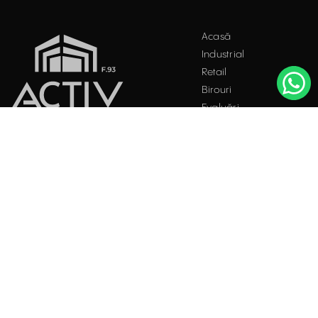
Acest site folosește "cookies". Navigând în continuare, vă
Acasă
exprimați acordul asupra folosirii acestora. Vezi
politica
Industrial
cookie
.
Retail
Accepta
Birouri
Evaluări
Întrebări frecvente
Blog
PROPRIETĂȚI INDUSTRIALE
Contact
ÎNCHIRIERE / VÂNZARE
Facebook
Instagram
LinkedIn
București
Str. Doctor Carol Davila, Nr. 34, Et. 4, Sector 5
021.408.03.00
office@activpropertyservices.ro
Timișoara