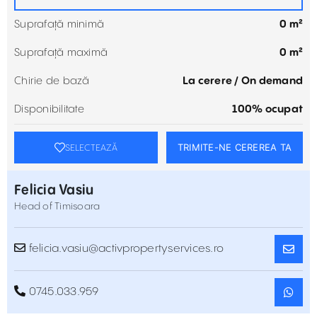
Suprafață minimă
0 m²
Suprafață maximă
0 m²
Chirie de bază
La cerere / On demand
Disponibilitate
100% ocupat
TRIMITE-NE CEREREA TA
SELECTEAZĂ
Felicia Vasiu
Head of Timisoara
felicia.vasiu@activpropertyservices.ro
0745.033.959