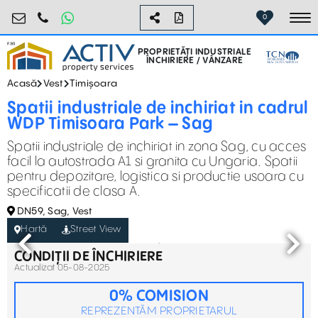
industrial@activpropertyservices.ro
0755.795.795
0
To
PROPRIETĂȚI INDUSTRIALE
ÎNCHIRIERE / VÂNZARE
Acasă
Vest
Timișoara
Spatii industriale de inchiriat in cadrul
WDP Timisoara Park – Sag
Spatii industriale de inchiriat in zona Sag, cu acces
facil la autostrada A1 si granita cu Ungaria. Spatii
pentru depozitare, logistica si productie usoara cu
specificatii de clasa A.
DN59, Sag, Vest
Hartă
Street View
CONDIȚII DE ÎNCHIRIERE
Actualizat 05-08-2025
0% COMISION
REPREZENTĂM PROPRIETARUL