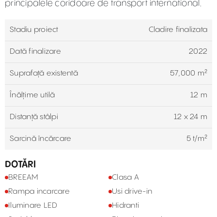
principalele coridoare de transport international.
Stadiu proiect
Cladire finalizata
Dată finalizare
2022
Suprafață existentă
57,000 m²
Înălțime utilă
12 m
Distanță stâlpi
12 x 24 m
Sarcină încărcare
5 t/m²
DOTĂRI
BREEAM
Clasa A
Rampa incarcare
Usi drive-in
Iluminare LED
Hidranti